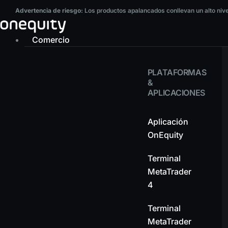
Ir
Advertencia de riesgo:
Los productos apalancados conllevan un alto nivel de r
Advertencia de riesgo:
Los productos apalancados conllevan un alto nivel
al
contenido
Comercio
PLATAFORMAS
&
APLICACIONES
Aplicación
OnEquity
Terminal
MetaTrader
4
Terminal
MetaTrader