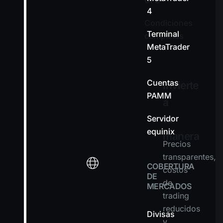
CFD
4
Condiciones
Terminal
completas
MetaTrader
5
Cuentas
Invierte
PAMM
a
tu
Servidor
equinix
manera
Precios
transparentes,
COBERTURA
costos
DE
de
MERCADOS
trading
reducidos
Divisas
y