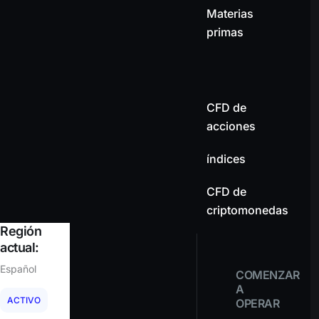
Materias
primas
CFD de
acciones
índices
CFD de
criptomonedas
Región
actual:
Español
COMENZAR
A
ACTIVO
OPERAR