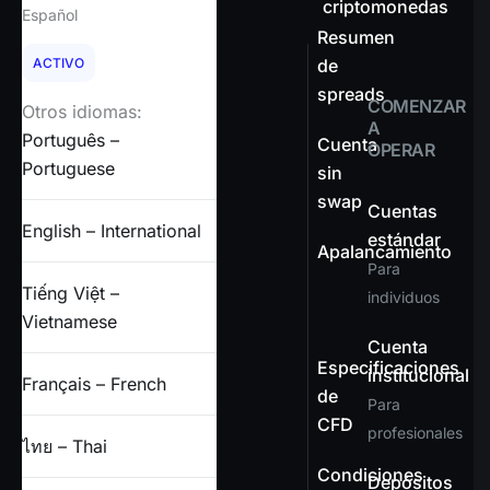
criptomonedas
Español
Resumen
ACTIVO
de
spreads
COMENZAR
Otros idiomas:
A
Português –
Cuenta
OPERAR
Portuguese
sin
swap
Cuentas
English – International
estándar
Apalancamiento
Para
Tiếng Việt –
individuos
Vietnamese
Cuenta
Especificaciones
institucional
Français – French
de
Para
CFD
profesionales
ไทย – Thai
Condiciones
Depósitos