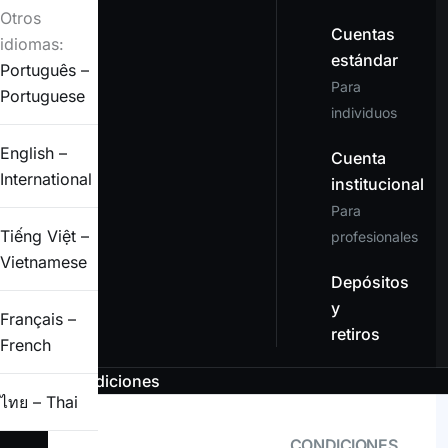
Otros
Cuentas
idiomas:
estándar
Português –
Para
Portuguese
individuos
English –
Cuenta
International
institucional
Para
Tiếng Việt –
profesionales
Vietnamese
Depósitos
y
Français –
retiros
French
Condiciones
ไทย – Thai
CONDICIONES