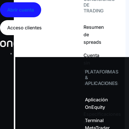
DE
Abrir cuenta
TRADING
Resumen
Acceso clientes
de
spreads
Comercio
Cuenta
sin
swap
PLATAFORMAS
&
APLICACIONES
Apalancamiento
Aplicación
OnEquity
Especificaciones
Terminal
de
MetaTrader