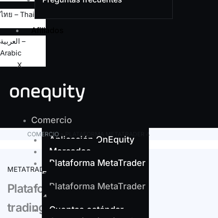
ไทย – Thai
Afiliados
العربية –
Arabic
X
Comercio
COMERCIO
»
PLATAFORMA METATRADER 4
Aplicación OnEquity
Mercados
Plataforma MetaTrader
METATRADER 4
5
Plataforma MetaTrader
Plataforma avanzada para
4
trading algorítmico
Cuentas estándar