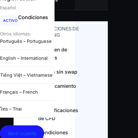
Español
Condiciones
ACTIVO
CONDICIONES DE
Otros idiomas:
TRADING
Português – Portuguese
Resumen de
spreads
English – International
Cuenta sin swap
Tiếng Việt – Vietnamese
Apalancamiento
Français – French
ไทย – Thai
Especificaciones
de CFD
Condiciones
Abrir cuenta