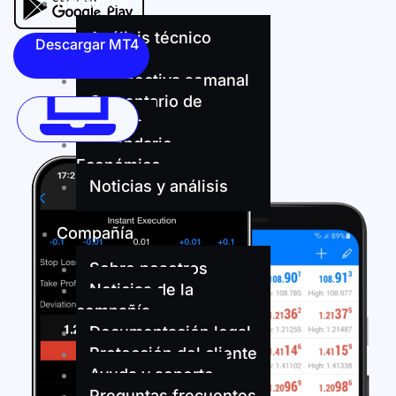
Recursos
Análisis técnico
Descargar
diario
MT4
Perspectiva semanal
Comentario de
mercado
Calendario
WebTrader
Económico
Noticias y análisis
Compañía
Sobre nosotros
Noticias de la
compañía
Documentación legal
Protección del cliente
Ayuda y soporte
Preguntas frecuentes