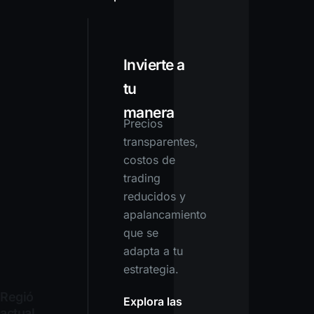
Invierte a
tu
manera
Precios
transparentes,
costos de
trading
reducidos y
apalancamiento
que se
adapta a tu
estrategia.
Región
Explora las
actual: