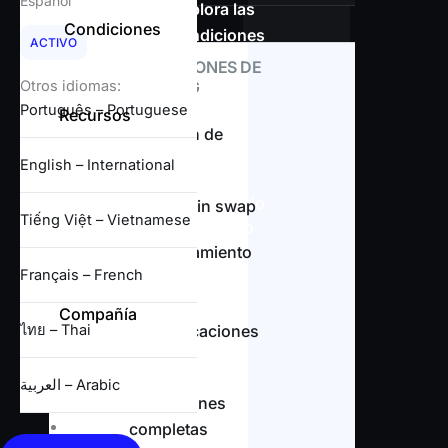
Español
Explora las
Condiciones
condiciones
ACTIVO
CONDICIONES DE
TRADING
Otros idiomas:
Português – Portuguese
Recursos
Resumen de
Perspectiva semanal
spreads
English – International
Análisis técnico diario
Comentario de mercado
Cuenta sin swap
Tiếng Việt – Vietnamese
Calendario económico
Noticias y análisis
Apalancamiento
Français – French
Compañía
ไทย – Thai
Especificaciones
Sobre nosotros
de CFD
Noticias
العربية – Arabic
Documentación legal
Condiciones
Protección del cliente
completas