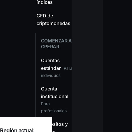
índices
CFD de
criptomonedas
COMENZAR A
OPERAR
Cuentas
estándar
Para
individuos
Cuenta
institucional
Para
profesionales
Depósitos y
Región actual:
retiros