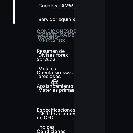
Cuentas PAMM
condiciones
Servidor equinix
CONDICIONES DE
COBERTURA DE
TRADING
MERCADOS
Resumen de
Divisas forex
spreads
Metales
Cuenta sin swap
preciosos
Apalancamiento
Materias primas
Especificaciones
CFD de acciones
de CFD
índices
Condiciones