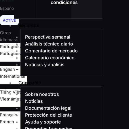
condiciones
Español
ACTIVE
Recursos
Otros
Perspectiva semanal
idiomas:
Análisis técnico diario
Português –
Comentario de mercado
Portuguese
Calendario económico
Noticias y análisis
English –
International
Compañía
Tiếng Việt –
Sobre nosotros
Vietnamese
Noticias
Documentación legal
Protección del cliente
Français –
Ayuda y soporte
French
Preguntas frecuentes