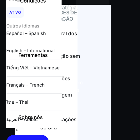
Condições
estratégia.
CONDIÇÕES DE
ATIVO
NEGOCIAÇÃO
Explore
Outros idiomas:
condições
Visão geral dos
Español – Spanish
spreads
English – International
Ferramentas
Negociação sem
swap
Visão geral semanal
Tiếng Việt – Vietnamese
Análise técnica diária
Informações
Comentário de mercado
Français – French
sobre
Calendário econômico
alavancagem
Notícias e análises
ไทย – Thai
Sobre nós
Especificações
العربية – Arabic
de CFD
Sobre OnEquity
Notícias da empresa