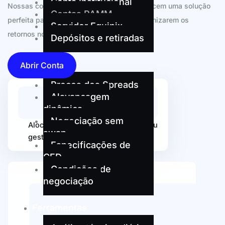
Conta Institucional
Nossas contas de negociação PAMM oferecem uma solução
Contas PAMM
perfeita para investidores e gestores maximizarem os
Servidor Equinix
retornos nos mercados financeiros.
Depósitos e retiradas
Condições
Abrir Conta
Preços dos Spreads
Alavancagem
dinâmica
Negociação sem
Alocar fundos para vários traders ou
swap
gestores
Especificações de
CFD
Condições de
negociação
Ferramentas