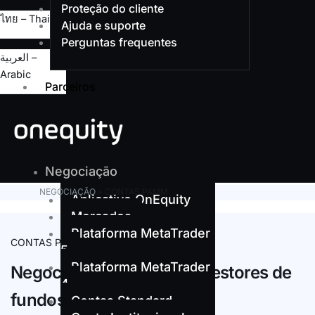
Proteção do cliente
ไทย – Thai
Ajuda e suporte
Perguntas frequentes
العربية –
Arabic
Parceiros
X
Negociação
NEGOCIAÇÃO
»
CONTAS PAMM
Aplicativo OnEquity
Mercados
Plataforma MetaTrader
CONTAS PAMM
5
Plataforma MetaTrader
Negociação PAMM para gestores de
4
fundos
Contas Standard