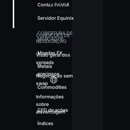
Explore
Contas PAMM
condições
Servidor Equinix
COBERTURA DE
CONDIÇÕES DE
MERCADOS
NEGOCIAÇÃO
Moedas FX
Visão geral dos
spreads
Metais
preciosos
Negociação sem
swap
Commodities
Informações
sobre
CFD de ações
alavancagem
Índices