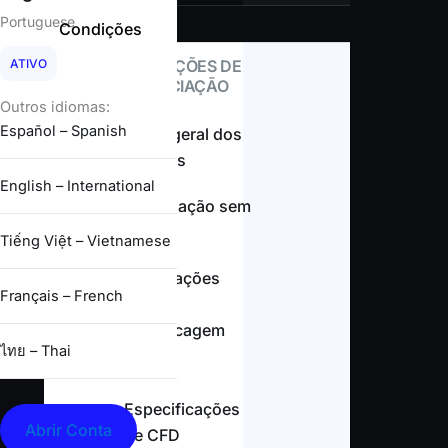
Portuguese
Condições
ATIVO
CONDIÇÕES DE
NEGOCIAÇÃO
Outros idiomas:
Español – Spanish
Visão geral dos
spreads
English – International
Negociação sem
swap
Tiếng Việt – Vietnamese
Informações
Français – French
sobre
alavancagem
ไทย – Thai
Especificações
Abrir Conta
de CFD