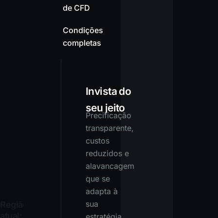
de CFD
Condições
completas
Invista do
seu jeito
Precificação
transparente,
custos
reduzidos e
alavancagem
que se
adapta à
sua
Região
atual:
estratégia.