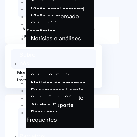
Análise técnica diária
Visão geral semanal
Visão do mercado
Calendário
Alocar fundos para vários traders ou
Econômico
gestores
Notícias e análises
Sobre
nós
Monitore o desempenho dos
Sobre OnEquity
investimentos em tempo real
Notícias da empresa
Documentos Legais
Proteção do Cliente
Ajuda e Suporte
Perguntas
Frequentes
Parceiros