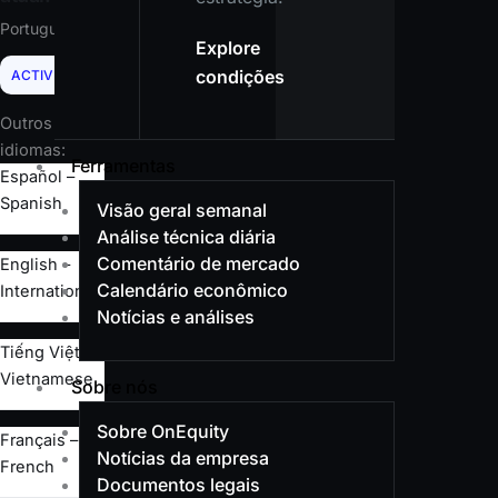
Portuguese
Explore
condições
ACTIVE
Outros
idiomas:
Ferramentas
Español –
Spanish
Visão geral semanal
Análise técnica diária
Comentário de mercado
English –
Calendário econômico
International
Notícias e análises
Tiếng Việt –
Vietnamese
Sobre nós
Sobre OnEquity
Français –
Notícias da empresa
French
Documentos legais