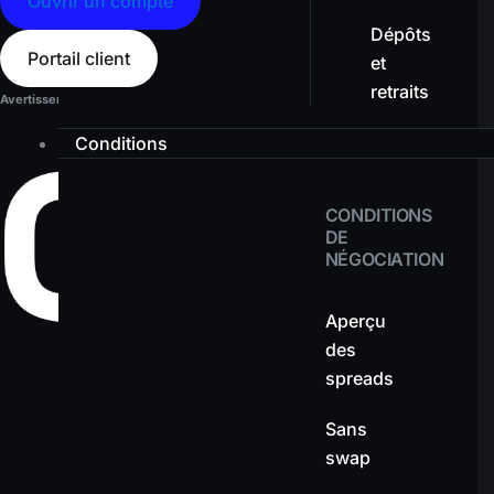
Ouvrir un compte
Dépôts
Portail client
et
retraits
Avertissement sur les risques :
Les produits à effet de levier présentent un niveau d
Conditions
CONDITIONS
DE
NÉGOCIATION
Aperçu
des
spreads
Sans
swap