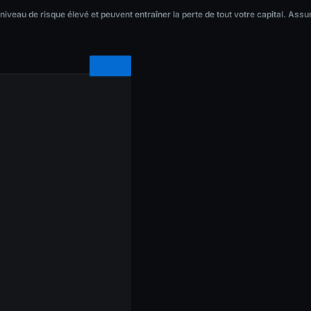
veau de risque élevé et peuvent entraîner la perte de tout votre capital. Assur
 niveau de risque élevé et peuvent entraîner la perte de tout votre capital. As