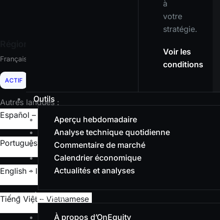
à
votre
stratégie.
Région actuelle :
Voir les
Français
conditions
ACTIF
Outils
Autres langues :
Español – Spanish
Aperçu hebdomadaire
Analyse technique quotidienne
Português – Portuguese
Commentaire de marché
Calendrier économique
Actualités et analyses
English – International
À propos
Tiếng Việt – Vietnamese
À propos d’OnEquity