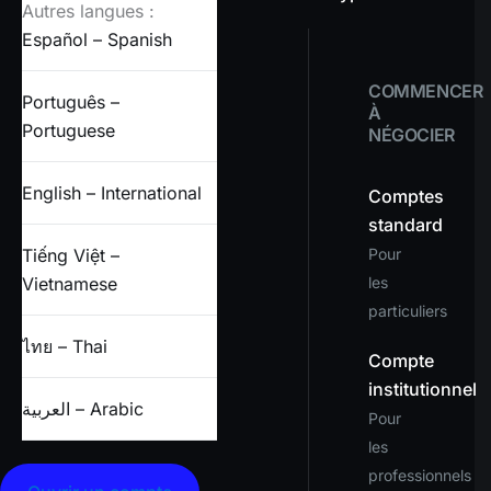
Autres langues :
Español – Spanish
COMMENCER
Português –
À
Portuguese
NÉGOCIER
English – International
Comptes
standard
Tiếng Việt –
Pour
Vietnamese
les
particuliers
ไทย – Thai
Compte
institutionnel
العربية – Arabic
Pour
les
professionnels