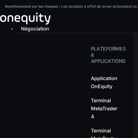
Aller
Avertissement sur les risques :
Les produits à effet de levier présentent un ni
Avertissement sur les risques :
Les produits à effet de levier présentent un
au
contenu
Négociation
PLATEFORMES
&
APPLICATIONS
Application
OnEquity
Terminal
MetaTrader
4
Terminal