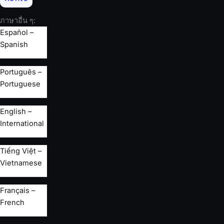
ภาษาอื่น ๆ:
Español –
Spanish
Português –
Portuguese
English –
International
Tiếng Việt –
Vietnamese
Français –
French