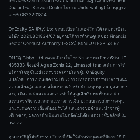
Services Commission (FSC) Mauritius ในฐานะ Investment
Dealer (Full Service Dealer ไม่รวม Underwriting) ใบอนุญาต
เลขที่ GB23201814
OnEquity SA (Pty) Ltd จดทะเบียนในแอฟริกาใต้ เลขทะเบียน
บริษัท 2021/321834/07 อยู่ภายใต้การกำกับดูแลของ Financial
Sector Conduct Authority (FSCA) หมายเลข FSP 53187
ONEQ Global Ltd จดทะเบียนในไซปรัส เลขทะเบียนบริษัท HE
435383 ตั้งอยู่ที่ Agias Zonis 22, Limassol โดยมุ่งเน้นการให้
บริการโซลูชันอย่างครบวงจรภายในกลุ่ม OnEquity
แปลไทย: การเปิดเผยความเสี่ยง: การเทรดตราสารทางการเงินมี
ความเสี่ยงสูง และอาจไม่เหมาะสำหรับนักลงทุนทุกคน มูลค่าการ
ลงทุนมีความผันผวนและอาจทำให้สูญเสียเงินทุนทั้งหมด นัก
ลงทุนควรพิจารณาสถานะทางการเงิน ประสบการณ์การลงทุน
และระดับความเสี่ยงที่ยอมรับได้ และอาจขอคำแนะนำจากผู้
เชี่ยวชาญ ผลการดำเนินงานในอดีตไม่ได้เป็นตัวบ่งชี้ผลลัพธ์ใน
อนาคต
คุณสมบัติผู้ใช้บริการ: บริการนี้เปิดให้สำหรับบุคคลที่มีอายุ 18 ปี