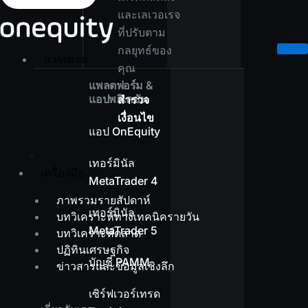
และเลเวอเรจ
ที่ปรับตาม
กลยุทธ์ของ
การเทรด
คุณ
แพลตฟอร์ม &
แอปพลิเคชัน
สำรวจ
เงื่อนไข
แอป OnEquity
เทอร์มินัล
เครื่องมือ
MetaTrader 4
ภาพรวมรายสัปดาห์
เทอร์มินัล
บทวิเคราะห์ทางเทคนิครายวัน
MetaTrader 5
บทวิเคราะห์ตลาด
ปฏิทินเศรษฐกิจ
บัญชี PAMM
ข่าวสารและข้อมูลเชิงลึก
เซิร์ฟเวอร์เทรด