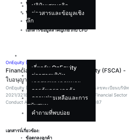
นโยบาย AML
ปฏิทินเศรษฐกิจ
นโยบายความเป็นส่วนตัว
ข่าวสารและข้อมูลเชิง
ลึก
นโยบายการเปิดเผยความเสี่ยง
เอกสารข้อมูลสำคัญเกี่ยวกับ CFD
เกี่ยว
กับ
เรา
OnEquity (PTY) Ltd – แอฟริกาใต้
เกี่ยวกับ OnEquity
Financial Sector Conduct Authority (FSCA) -
ข่าวสารบริษัท
ใบอนุญาตเลขที่ 53187
เอกสารทางกฎหมาย
OnEquity (PTY) Ltd จดทะเบียนในแอฟริกาใต้ เลขทะเบียนบริษัท
การคุ้มครองลูกค้า
2021/321834/07 อยู่ภายใต้การกำกับดูแลของ Financial Sector
ความช่วยเหลือและการ
Conduct Authority (FSCA) หมายเลข FSP 53187
สนับสนุน
คำถามที่พบบ่อย
พาร์
เอกสารที่เกี่ยวข้อง:
ข้อตกลงลูกค้า
ท