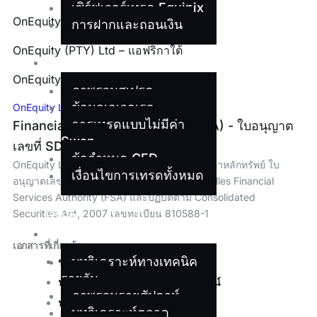
เซิร์ฟเวอร์เทรด Equinix
OnEquity Ltd – เซเชลส์
การฝากและถอนเงิน
OnEquity (PTY) Ltd – แอฟริกาใต้
เงื่อนไข
OnEquity (MU) Ltd – มอริเชียส
ภาพรวมสเปรด
ข้อมูลเลเวอเรจ
OnEquity Ltd – เซเชลส์
การเทรดแบบไม่มีค่า
Financial Services Authority (FSA) - ใบอนุญาต
Swap
เลขที่ SD154
ข้อกำหนด CFD
OnEquity Ltd จดทะเบียนในเซเชลส์ในฐานะผู้ค้าหลักทรัพย์ ใบ
เงื่อนไขการเทรดทั้งหมด
อนุญาตเลขที่ SD154 ได้รับอนุญาตจาก Seychelles Financial
Services Authority (FSA) และปฏิบัติตาม Consolidated
เครื่อง
Securities Act, 2007 เลขทะเบียน 810588-1
มือ
เอกสารที่เกี่ยวข้อง:
บทวิเคราะห์ทางเทคนิค
ข้อตกลงลูกค้า
รายวัน
นโยบายความขัดแย้งทางผลประโยชน์
ภาพรวมรายสัปดาห์
นโยบายการจัดการข้อร้องเรียน
บทวิเคราะห์ตลาด