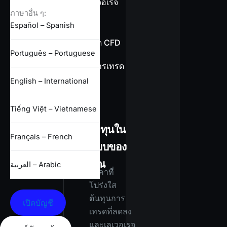
ข้อมูลเลเวอเรจ
ภาษาอื่น ๆ:
Español – Spanish
ข้อกำหนด CFD
Português – Portuguese
เงื่อนไขการเทรด
ทั้งหมด
English – International
Tiếng Việt – Vietnamese
ลงทุนใน
Français – French
แบบของ
คุณ
العربية – Arabic
ราคาที่
โปร่งใส
ต้นทุนการ
เปิดบัญชี
เทรดที่ลดลง
และเลเวอเรจ