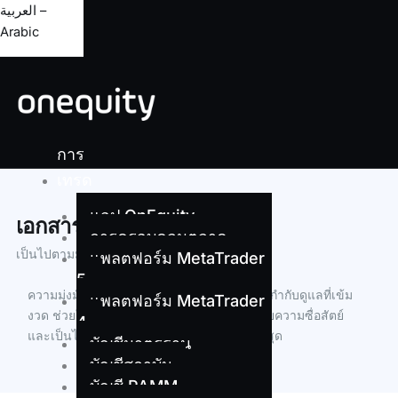
العربية –
Arabic
การ
เทรด
แอป OnEquity
เอกสารทางกฎหมาย
การครอบคลุมตลาด
เป็นไปตามมาตรฐานอุตสาหกรรมอย่างครบถ้วน
แพลตฟอร์ม MetaTrader
5
ความมุ่งมั่นของเราในการรักษามาตรฐานการกำกับดูแลที่เข้ม
แพลตฟอร์ม MetaTrader
งวด ช่วยให้มั่นใจว่าทุกธุรกรรมดำเนินการด้วยความซื่อสัตย์
4
และเป็นไปตามหลักกฎหมายและจริยธรรมสูงสุด
บัญชีมาตรฐาน
บัญชีสถาบัน
บัญชี PAMM