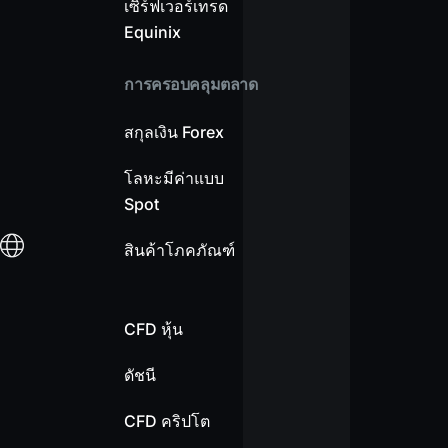
เซิร์ฟเวอร์เทรด
Equinix
การครอบคลุมตลาด
สกุลเงิน Forex
โลหะมีค่าแบบ
Spot
สินค้าโภคภัณฑ์
CFD หุ้น
ดัชนี
CFD คริปโต