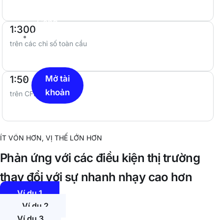
Cổng
1:300
khách
trên các chỉ số toàn cầu
hàng
1:50
Mở tài
khoản
trên CFD tiền điện tử
X
ÍT VỐN HƠN, VỊ THẾ LỚN HƠN
Phản ứng với các điều kiện thị trường
thay đổi với sự nhanh nhạy cao hơn
Ví dụ 1
Ví dụ 2
Ví dụ 3