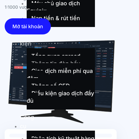
Máy chủ giao dịch
1:1000 vượt trội.
Equinix
Nạp tiền & rút tiền
Mở tài khoản
Điều
kiện
Tổng quan spread
Thông tin đòn bẩy
Giao dịch miễn phí qua
đêm
Thông số CFD
Điều kiện giao dịch đầy
đủ
Công
cụ
Phân tích kỹ thuật hàng