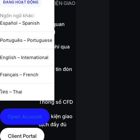
ĐANG HOẠT ĐỘNG
ĐIỀU KIỆN GIAO
DỊCH
Ngôn ngữ khác:
Español – Spanish
Tổng quan
spread
Português – Portuguese
Miễn phí qua
đêm
English – International
Thông tin đòn
Français – French
bẩy
ไทย – Thai
Thông số CFD
Điều kiện giao
Open Account
dịch đầy đủ
Client Portal