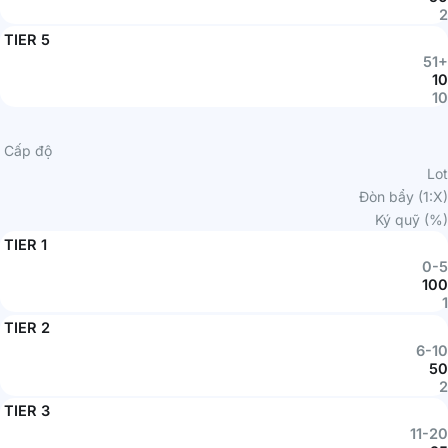
2
TIER 5
51+
10
10
Cấp độ
Lot
Đòn bẩy (1:X)
Ký quỹ (%)
TIER 1
0-5
100
1
TIER 2
6-10
50
2
TIER 3
11-20