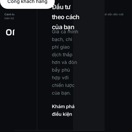
Cổng khách hàng
Đầu tư
Cảnh báo rủi ro:
Các sản phẩm sử dụng đòn bẩy có mức độ rủi ro cao và có thể dẫn đến mất
theo cách
toàn bộ vốn của bạn. Hãy đảm bảo bạn hiểu đầy đủ các rủi ro trước khi đầu tư.
của bạn
Giá cả minh
bạch, chi
phí giao
dịch thấp
hơn và đòn
bẩy phù
hợp với
chiến lược
của bạn.
Khám phá
điều kiện