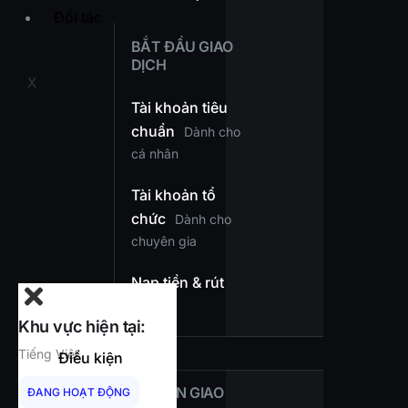
Đối tác
BẮT ĐẦU GIAO
DỊCH
X
Tài khoản tiêu
chuẩn
Dành cho
cá nhân
Tài khoản tổ
chức
Dành cho
chuyên gia
Nạp tiền & rút
tiền
Khu vực hiện tại:
Tiếng Việt
Điều kiện
ĐIỀU KIỆN GIAO
ĐANG HOẠT ĐỘNG