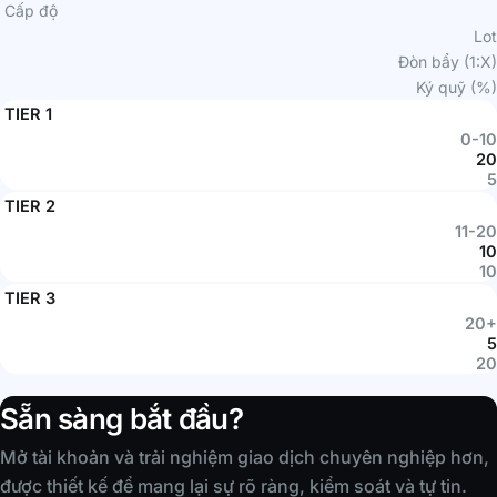
Cấp độ
Lot
Đòn bẩy (1:X)
Ký quỹ (%)
TIER 1
0-10
20
5
TIER 2
11-20
10
10
TIER 3
20+
5
20
Sẵn sàng bắt đầu?
Mở tài khoản và trải nghiệm giao dịch chuyên nghiệp hơn,
được thiết kế để mang lại sự rõ ràng, kiểm soát và tự tin.