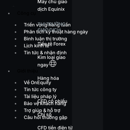
Máy chủ giao
dịch Equinix
Công cụ
THỊ TRƯỜNG
Triển vọng hàng tuần
GIAO DỊCH
Phân tích kỹ thuật hàng ngày
Bình luận thị trường
Tiền tệ Forex
Lịch kinh tế
Tin tức & nhận định
Kim loại giao
ngay
Giới thiệu
Hàng hóa
Về OnEquity
Tin tức công ty
Tài liệu pháp lý
CFD cổ phiếu
Bảo vệ khách hàng
Trợ giúp & hỗ trợ
Chỉ số
Câu hỏi thường gặp
CFD tiền điện tử