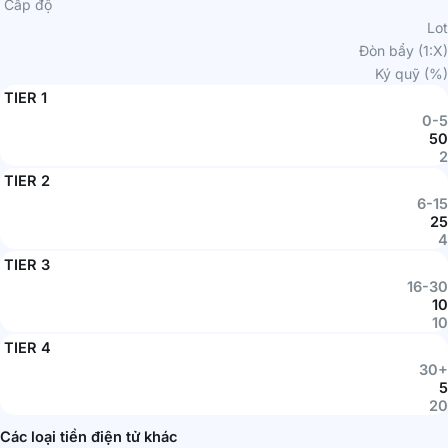
Cấp độ
Lot
Đòn bẩy (1:X)
Ký quỹ (%)
TIER 1
0-5
50
2
TIER 2
6-15
25
4
TIER 3
16-30
10
10
TIER 4
30+
5
20
Các loại tiền điện tử khác