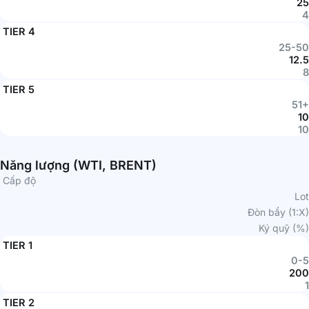
25
4
TIER 4
25-50
12.5
8
TIER 5
51+
10
10
Năng lượng (WTI, BRENT)
Cấp độ
Lot
Đòn bẩy (1:X)
Ký quỹ (%)
TIER 1
0-5
200
1
TIER 2