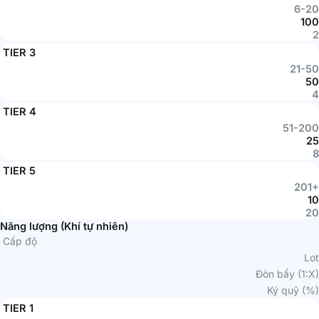
6-20
100
2
TIER 3
21-50
50
4
TIER 4
51-200
25
8
TIER 5
201+
10
20
Năng lượng (Khí tự nhiên)
Cấp độ
Lot
Đòn bẩy (1:X)
Ký quỹ (%)
TIER 1