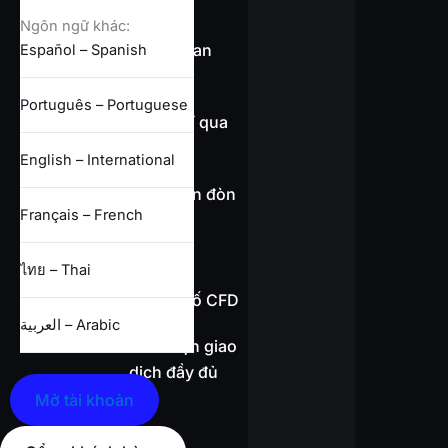
DỊCH
Ngôn ngữ khác:
Tổng quan
Español – Spanish
spread
Português – Portuguese
Miễn phí qua
đêm
English – International
Thông tin đòn
Français – French
bẩy
ไทย – Thai
Thông số CFD
العربية – Arabic
Điều kiện giao
dịch đầy đủ
Mở tài khoản