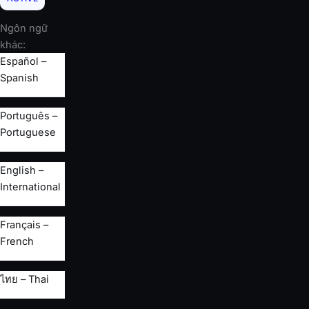
Ngôn ngữ
khác:
Español –
Spanish
Português –
Portuguese
English –
International
Français –
French
ไทย – Thai