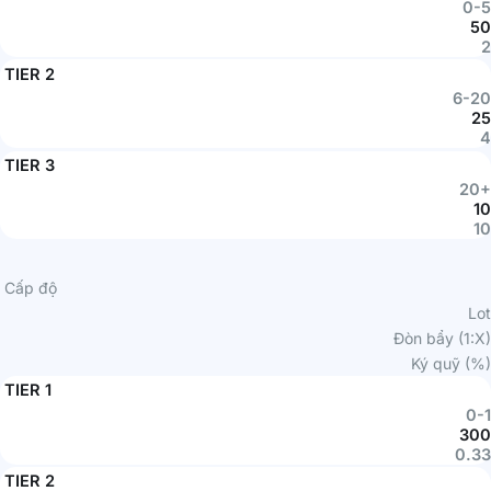
0-5
50
2
TIER 2
6-20
25
4
TIER 3
20+
10
10
Cấp độ
Lot
Đòn bẩy (1:X)
Ký quỹ (%)
TIER 1
0-1
300
0.33
TIER 2