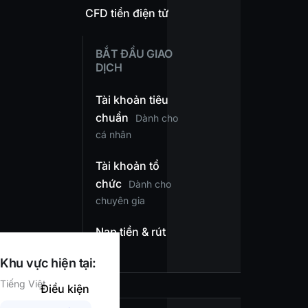
CFD tiền điện tử
BẮT ĐẦU GIAO
DỊCH
Tài khoản tiêu
chuẩn
Dành cho
cá nhân
Tài khoản tổ
chức
Dành cho
chuyên gia
Nạp tiền & rút
tiền
Khu vực hiện tại:
Tiếng Việt
Điều kiện