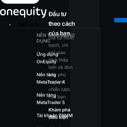
Đầu tư
theo cách
Giao dịch
của bạn
NỀN TẢNG & ỨNG
Giá cả minh
DỤNG
bạch, chi
phí giao
Ứng dụng
dịch thấp
OnEquity
hơn và đòn
Nền tảng
bẩy phù
MetaTrader 4
hợp với
chiến lược
Nền tảng
của bạn.
MetaTrader 5
Khám phá
Tài khoản PAMM
điều kiện