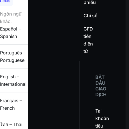
ĐỘNG
phiếu
Ngôn ngữ
Chỉ số
khác:
CFD
Español –
tiền
Spanish
điện
tử
Português –
Portuguese
English –
BẮT
ĐẦU
International
GIAO
DỊCH
Français –
French
Tài
khoản
ไทย – Thai
tiêu