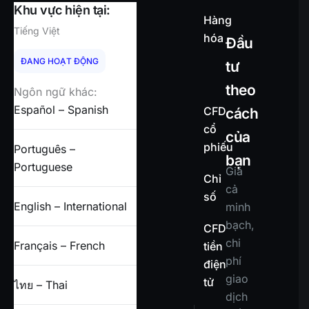
Khu vực hiện tại:
Hàng
Tiếng Việt
hóa
Đầu
ĐANG HOẠT ĐỘNG
tư
theo
Ngôn ngữ khác:
Español – Spanish
CFD
cách
cổ
của
phiếu
Português –
bạn
Portuguese
Giá
Chỉ
cả
số
English – International
minh
bạch,
CFD
chi
Français – French
tiền
phí
điện
giao
tử
ไทย – Thai
dịch