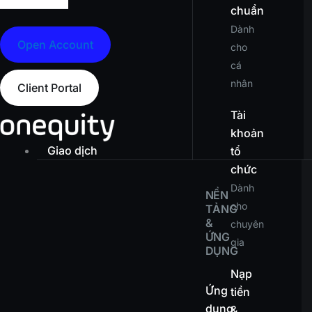
chuẩn
Dành
Open Account
cho
cá
nhân
Client Portal
Tài
khoản
Giao dịch
tổ
chức
Dành
NỀN
cho
TẢNG
&
chuyên
ỨNG
gia
DỤNG
Nạp
Ứng
tiền
dụng
&