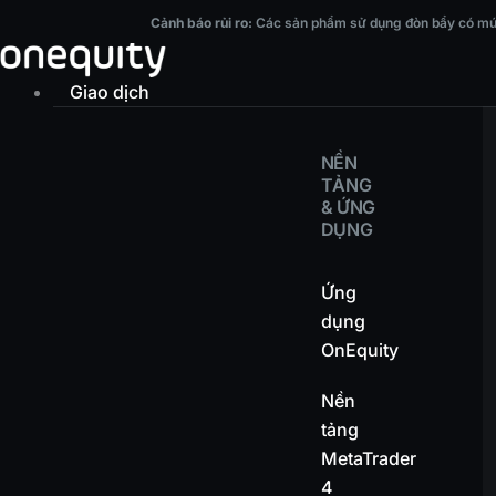
Nhảy
Cảnh báo rủi ro:
Các sản phẩm sử dụng đòn bẩy có mức độ rủi ro cao và có thể 
Cảnh báo rủi ro:
Các sản phẩm sử dụng đòn bẩy có mức đ
tới
nội
Giao dịch
dung
NỀN
TẢNG
& ỨNG
DỤNG
Ứng
dụng
OnEquity
Nền
tảng
MetaTrader
4