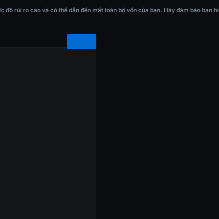
dẫn đến mất toàn bộ vốn của bạn. Hãy đảm bảo bạn hiểu đầy đủ các rủi ro trướ
ộ rủi ro cao và có thể dẫn đến mất toàn bộ vốn của bạn. Hãy đảm bảo bạn hiểu