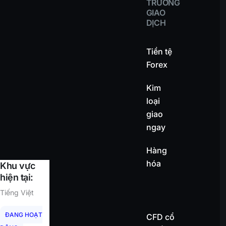
TRƯỜNG
GIAO
DỊCH
Tiền tệ
Forex
Kim
loại
giao
ngay
Hàng
hóa
Khu vực
hiện tại:
Tiếng Việt
ĐANG HOẠT
CFD cổ