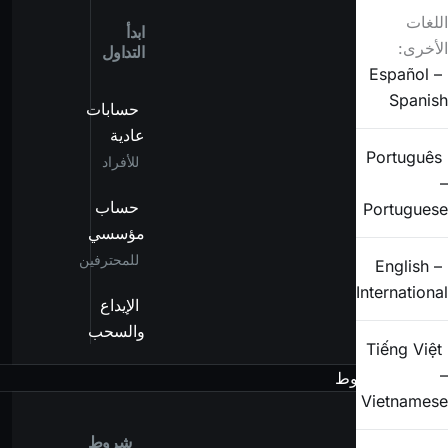
اللغات
ابدأ
الأخرى:
التداول
Español –
Spanish
حسابات
عادية
Português
للأفراد
–
حساب
Portuguese
مؤسسي
للمحترفين
English –
International
الإيداع
والسحب
Tiếng Việt
–
الشروط
Vietnamese
شروط