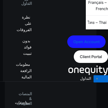
Français –
التداول
French
نظرة
ไทย – Thai
على
الفروقات
بدون
Open Account
فوائد
تبييت
Client Portal
معلومات
الرافعة
المالية
التداول
المنصات
&
مواصفات
التطبيقات