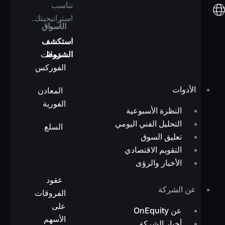
تناسب
استراتيجيتك.
الأسواق
استكشف
الشروط
عملات
الفوركس
الأدوات
المعادن
الفورية
النظرة الأسبوعية
التحليل الفني اليومي
السلع
تعليق السوق
التقويم الاقتصادي
الأخبار والرؤى
عقود
عن الشركة
الفروقات
على
عن OnEquity
الأسهم
أخبار الشركة