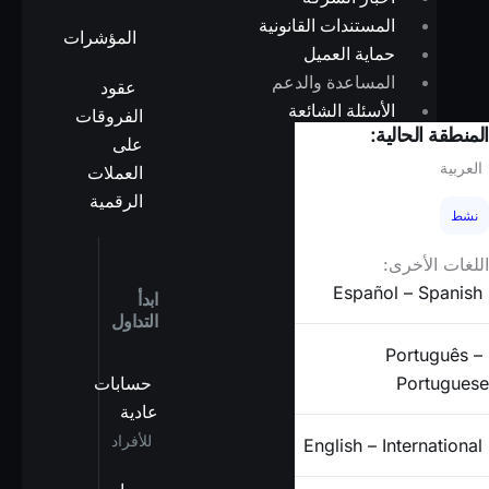
المستندات القانونية
المؤشرات
حماية العميل
المساعدة والدعم
عقود
الأسئلة الشائعة
الفروقات
المنطقة الحالية:
على
الشركاء
العربية
العملات
الرقمية
نشط
X
اللغات الأخرى:
Español – Spanish
ابدأ
التداول
Português –
Portuguese
حسابات
عادية
للأفراد
English – International