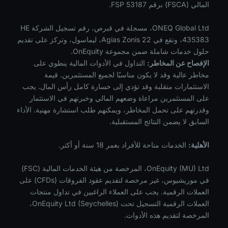
المالي (FSCA) برقم FSP 53187.
ONEQ Global Ltd، مسجلة في قبرص، رقم تسجيل الشركة HE
435383، وتقع في Agias Zonis 22، ليماسول، وتركز على تقديم
حلول خدمات شاملة ضمن مجموعة OnEquity.
الإفصاح عن المخاطر:
التداول في الأدوات المالية ينطوي على
مخاطر عالية وقد لا يكون مناسبًا لجميع المستثمرين. قيمة
الاستثمارات متقلبة وقد تؤدي إلى خسارة كامل رأس المال. يجب
على المستثمرين مراعاة وضعهم المالي وخبرتهم في الاستثمار
وقدرتهم على تحمل المخاطر، ويمكنهم طلب استشارة مهنية. الأداء
السابق لا يضمن النتائج المستقبلية.
الأهلية:
الخدمات متاحة للأفراد بعمر 18 سنة أو أكثر.
OnEquity (MU) Ltd، المرخصة من هيئة الخدمات المالية (FSC)
في موريشيوس، غير مرخصة لتقديم عقود الفروقات (CFDs) على
العملات الرقمية. يجب على العملاء الراغبين في تداول منتجات
العملات الرقمية التسجيل تحت OnEquity Ltd (Seychelles)،
المرخصة لتقديم هذه الأدوات.