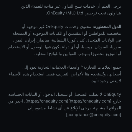
يرجى العلم أن خدمات نسخ التداول غير متاحة للعملاء الذين
يتداولون تحت ترخيص OnEquity (MU) Ltd.
الدول المحظورة:
محتوى وخدمات OnEquity غير موجهة أو
مخصصة للمواطنين أو المقيمين أو الكيانات الموجودة أو المسجلة
في الولايات المتحدة، كندا، كوريا الشمالية، ميانمار، إيران، اليمن،
سوريا، السودان، روسيا، أو أي دولة يكون فيها الوصول أو الاستخدام
أو التوزيع محظورًا بموجب القوانين واللوائح المحلية.
جميع العلامات التجارية™ وأسماء العلامات التجارية تعود إلى
أصحابها، وتُستخدم هنا لأغراض التعريف فقط. استخدام هذه الأسماء
لا يعني وجود تأييد.
OnEquity لا تطلب التسجيل أو تسجيل الدخول أو البيانات الحساسة
خارج [https://onequity.com](https://onequity.com). احذر من
المواقع المشابهة. يرجى الإبلاغ عن أي نشاط مشبوه إلى
]
compliance@onequity.com
[