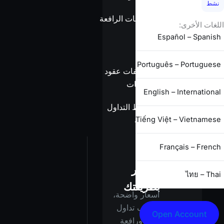
نشط
معلومات الرافعة
اللغات الأخرى:
المالية
Español – Spanish
Português – Portuguese
مواصفات عقود
الفروقات
English – International
شروط التداول
Tiếng Việt – Vietnamese
الكاملة
Français – French
استثمر
ไทย – Thai
بطريقتك
أسعار واضحة،
تكاليف تداول
Open Account
أقل، ورافعة