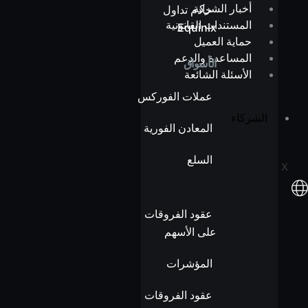
أخبار الشركة
خادم تداول
المستندات القانونية
Equinix
حماية العميل
المساعدة والدعم
الأسواق
الأسئلة الشائعة
عملات الفوركس
الشركاء
المعادن الفورية
السلع
X
عقود الفروقات
على الأسهم
المؤشرات
عقود الفروقات