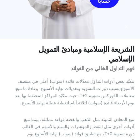
حسابًا
X
الشريعة الإسلامية ومبادئ التمويل
الإسلامي
فهم التداول الخالي من الفوائد
تتكبّد بعض أدوات التداول معدّلات فائدة (سواب) أعلى في منتصف
الأسبوع بسبب دورات التسوية وتعديلات نهاية الأسبوع. وعادةً ما تتبع
معاملات الفوركس تسوية T+2، حيث تتكبّد المراكز المحتفظ بها بعد
يوم الأربعاء فائدة (سواب) لثلاثة أيام لتغطية عطلة نهاية الأسبوع.
تتبع المعادن الثمينة مثل الذهب والفضة قواعد مماثلة، بينما تتبع
أدوات أخرى مثل النفط والمؤشرات والسلع والأسهم في الغالب
دورة تسوية T+0، مع تطبيق فوائد (سواب) نهاية الأسبوع يوم