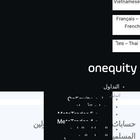
Vietnamese
Français –
French
ไทย – Thai
التداول
التداول
»
تداول بدون سواب
تطبيق OnEquity
تغطية الأسواق
منصة MetaTrader 5
منصة MetaTrader 4
حسابات خالية من الفوائد للمتداولين
الحسابات العادية
المسلمين
الحساب المؤسسي