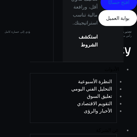
افتح حسابًا
أقل، ورافعة
مالية تناسب
بوابة العميل
استراتيجيتك.
تحذير من المخاطر:
المنتجات ذات الرافعة المالية تحمل مستوى عالٍ من المخاطر وقد تؤدي إلى خسارة كامل
استكشف
رأس مالك. تأكد من فهم المخاطر جيدًا قبل الاستثمار.
الشروط
الأدوات
النظرة الأسبوعية
التحليل الفني اليومي
تعليق السوق
التقويم الاقتصادي
الأخبار والرؤى
عن الشركة