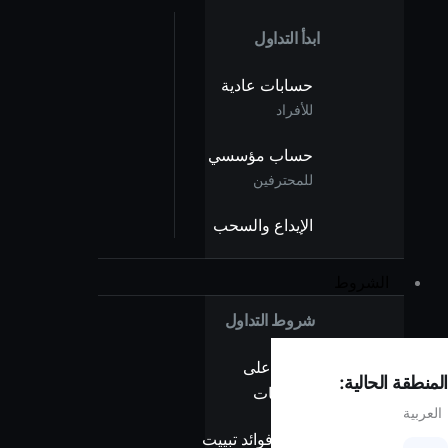
ابدأ التداول
حسابات عادية
للأفراد
حساب مؤسسي
للمحترفين
الإيداع والسحب
الشروط
شروط التداول
نظرة على
المنطقة الحالية:
الفروقات
العربية
بدون فوائد تبييت