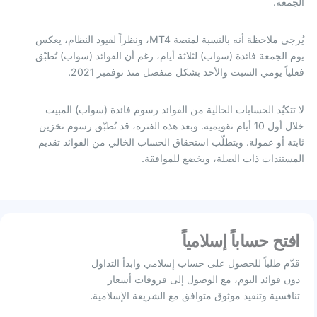
الجمعة.
يُرجى ملاحظة أنه بالنسبة لمنصة MT4، ونظراً لقيود النظام، يعكس
يوم الجمعة فائدة (سواب) لثلاثة أيام، رغم أن الفوائد (سواب) تُطبّق
فعلياً يومي السبت والأحد بشكل منفصل منذ نوفمبر 2021.
لا تتكبّد الحسابات الخالية من الفوائد رسوم فائدة (سواب) المبيت
خلال أول 10 أيام تقويمية. وبعد هذه الفترة، قد تُطبّق رسوم تخزين
ثابتة أو عمولة. ويتطلّب استحقاق الحساب الخالي من الفوائد تقديم
المستندات ذات الصلة، ويخضع للموافقة.
افتح حساباً إسلامياً
قدّم طلباً للحصول على حساب إسلامي وابدأ التداول
دون فوائد اليوم، مع الوصول إلى فروقات أسعار
تنافسية وتنفيذ موثوق متوافق مع الشريعة الإسلامية.