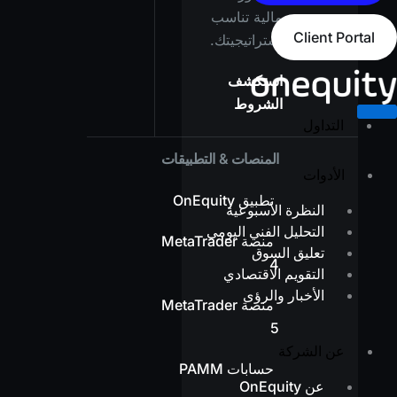
مالية تناسب
Client Portal
استراتيجيتك.
استكشف
الشروط
التداول
المنصات & التطبيقات
الأدوات
تطبيق OnEquity
النظرة الأسبوعية
التحليل الفني اليومي
منصة MetaTrader
تعليق السوق
4
التقويم الاقتصادي
الأخبار والرؤى
منصة MetaTrader
5
عن الشركة
حسابات PAMM
عن OnEquity