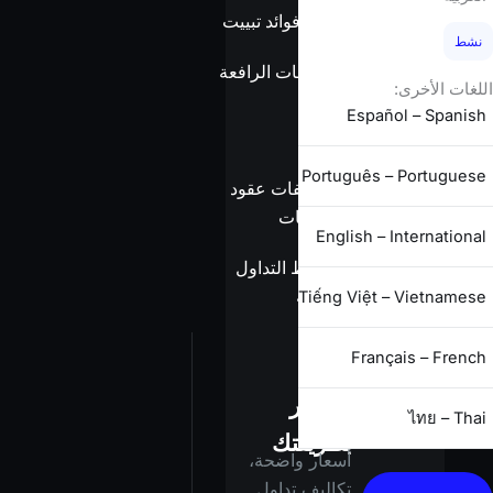
بدون فوائد تبييت
نشط
معلومات الرافعة
اللغات الأخرى:
المالية
Español – Spanish
Português – Portuguese
مواصفات عقود
الفروقات
English – International
شروط التداول
الكاملة
Tiếng Việt – Vietnamese
Français – French
استثمر
ไทย – Thai
بطريقتك
أسعار واضحة،
تكاليف تداول