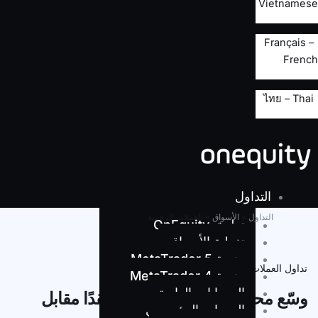
Vietnamese
Français –
French
ไทย – Thai
التداول
التداول
»
الأسواق
»
العملات الرقمية
تطبيق OnEquity
تغطية الأسواق
منصة MetaTrader 5
تداول العملات الرقمية
منصة MetaTrader 4
الحسابات العادية
وسّع محفظتك مع أكثر من 15 عقدًا مقابل
الحساب المؤسسي