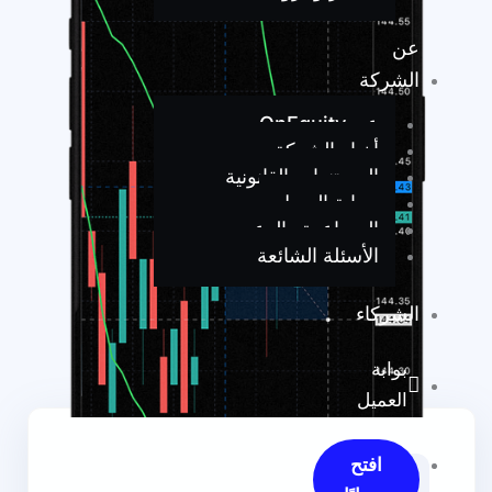
عن
الشركة
عن OnEquity
أخبار الشركة
المستندات القانونية
حماية العميل
المساعدة والدعم
الأسئلة الشائعة
الشركاء
بوابة
العميل
افتح