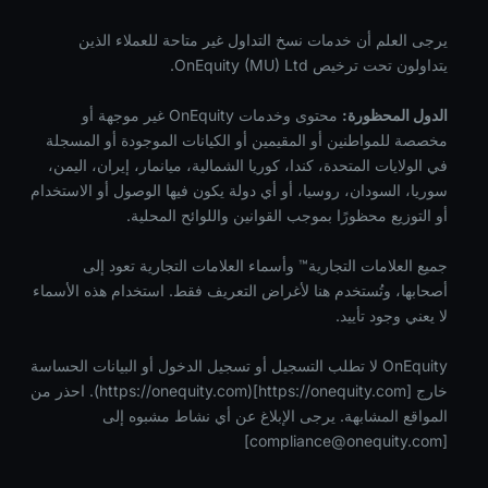
يرجى العلم أن خدمات نسخ التداول غير متاحة للعملاء الذين
يتداولون تحت ترخيص OnEquity (MU) Ltd.
الدول المحظورة:
محتوى وخدمات OnEquity غير موجهة أو
مخصصة للمواطنين أو المقيمين أو الكيانات الموجودة أو المسجلة
في الولايات المتحدة، كندا، كوريا الشمالية، ميانمار، إيران، اليمن،
سوريا، السودان، روسيا، أو أي دولة يكون فيها الوصول أو الاستخدام
أو التوزيع محظورًا بموجب القوانين واللوائح المحلية.
جميع العلامات التجارية™ وأسماء العلامات التجارية تعود إلى
أصحابها، وتُستخدم هنا لأغراض التعريف فقط. استخدام هذه الأسماء
لا يعني وجود تأييد.
OnEquity لا تطلب التسجيل أو تسجيل الدخول أو البيانات الحساسة
خارج [https://onequity.com](https://onequity.com). احذر من
المواقع المشابهة. يرجى الإبلاغ عن أي نشاط مشبوه إلى
]
compliance@onequity.com
[