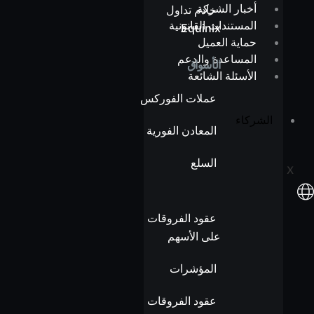
أخبار الشركة
خادم تداول
المستندات القانونية
Equinix
حماية العميل
المساعدة والدعم
الأسواق
الأسئلة الشائعة
عملات الفوركس
الشركاء
المعادن الفورية
السلع
X
عقود الفروقات
على الأسهم
المؤشرات
عقود الفروقات