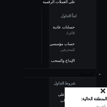
على العملات الرقمية
ابدأ التداول
حسابات عادية
للأفراد
حساب مؤسسي
للمحترفين
الإيداع والسحب
الشروط
شروط التداول
نظرة على
المنطقة الحالية:
الفروقات
العربية