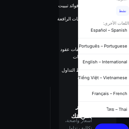
بدون فوائد تبييت
نشط
معلومات الرافعة
اللغات الأخرى:
المالية
Español – Spanish
Português – Portuguese
مواصفات عقود
الفروقات
English – International
شروط التداول
الكاملة
Tiếng Việt – Vietnamese
Français – French
استثمر
ไทย – Thai
بطريقتك
أسعار واضحة،
تكاليف تداول