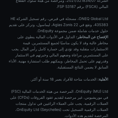
الشركة 2021/321834/07، ومرخصة من هيئة سلوك القطاع
المالي (FSCA) برقم FSP 53187.
ONEQ Global Ltd، مسجلة في قبرص، رقم تسجيل الشركة HE
435383، وتقع في Agias Zonis 22، ليماسول، وتركز على تقديم
حلول خدمات شاملة ضمن مجموعة OnEquity.
الإفصاح عن المخاطر:
التداول في الأدوات المالية ينطوي على
مخاطر عالية وقد لا يكون مناسبًا لجميع المستثمرين. قيمة
الاستثمارات متقلبة وقد تؤدي إلى خسارة كامل رأس المال. يجب
على المستثمرين مراعاة وضعهم المالي وخبرتهم في الاستثمار
وقدرتهم على تحمل المخاطر، ويمكنهم طلب استشارة مهنية. الأداء
السابق لا يضمن النتائج المستقبلية.
الأهلية:
الخدمات متاحة للأفراد بعمر 18 سنة أو أكثر.
OnEquity (MU) Ltd، المرخصة من هيئة الخدمات المالية (FSC)
في موريشيوس، غير مرخصة لتقديم عقود الفروقات (CFDs) على
العملات الرقمية. يجب على العملاء الراغبين في تداول منتجات
العملات الرقمية التسجيل تحت OnEquity Ltd (Seychelles)،
المرخصة لتقديم هذه الأدوات.