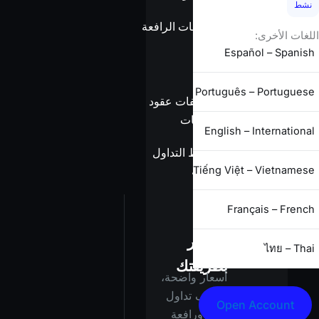
نشط
معلومات الرافعة
اللغات الأخرى:
المالية
Español – Spanish
Português – Portuguese
مواصفات عقود
الفروقات
English – International
شروط التداول
Tiếng Việt – Vietnamese
الكاملة
Français – French
استثمر
ไทย – Thai
بطريقتك
أسعار واضحة،
تكاليف تداول
Open Account
أقل، ورافعة