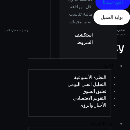
افتح حسابًا
أقل، ورافعة
مالية تناسب
بوابة العميل
استراتيجيتك.
تحذير من المخاطر:
المنتجات ذات الرافعة المالية تحمل مستوى عالٍ من المخاطر وقد تؤدي إلى خسارة كامل
استكشف
رأس مالك. تأكد من فهم المخاطر جيدًا قبل الاستثمار.
الشروط
الأدوات
النظرة الأسبوعية
التحليل الفني اليومي
تعليق السوق
التقويم الاقتصادي
الأخبار والرؤى
عن الشركة