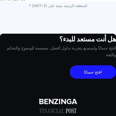
المنطقة الزمنية مبنية على (GMT+3) *
هل أنت مستعد للبدء؟
افتح حسابًا واستمتع بتجربة تداول أفضل، مصممة للوضوح والتحكم
والثقة
افتح حسابًا