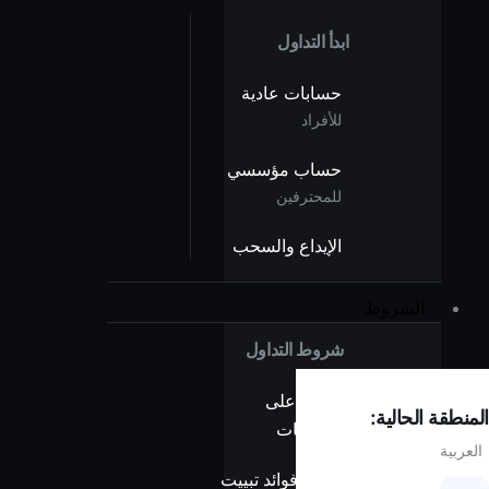
ابدأ التداول
حسابات عادية
للأفراد
حساب مؤسسي
للمحترفين
الإيداع والسحب
الشروط
شروط التداول
نظرة على
المنطقة الحالية:
الفروقات
العربية
بدون فوائد تبييت