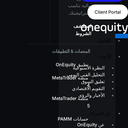
مالية تناسب
Client Portal
استراتيجيتك.
استكشف
الشروط
التداول
المنصات & التطبيقات
الأدوات
تطبيق OnEquity
النظرة الأسبوعية
التحليل الفني اليومي
منصة MetaTrader
تعليق السوق
4
التقويم الاقتصادي
الأخبار والرؤى
منصة MetaTrader
5
عن الشركة
حسابات PAMM
عن OnEquity