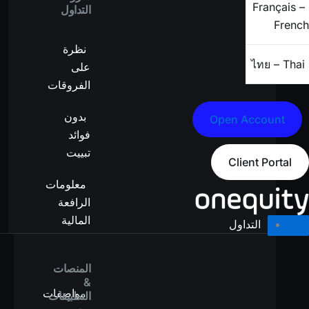
Français –
التداول
French
نظرة
ไทย – Thai
على
الفروقات
بدون
Open Account
فوائد
تبييت
Client Portal
معلومات
الرافعة
المالية
التداول
المنصات
&
مواصفات
التطبيقات