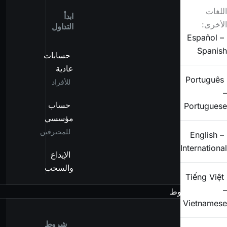
اللغات
ابدأ
الأخرى:
التداول
Español –
Spanish
حسابات
عادية
Português
للأفراد
–
حساب
Portuguese
مؤسسي
للمحترفين
English –
International
الإيداع
والسحب
Tiếng Việt
–
الشروط
Vietnamese
شروط