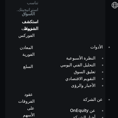
تناسب
استراتيجيتك.
الأسواق
استكشف
الشروط
عملات
الفوركس
الأدوات
المعادن
الفورية
النظرة الأسبوعية
التحليل الفني اليومي
السلع
تعليق السوق
التقويم الاقتصادي
الأخبار والرؤى
عقود
عن الشركة
الفروقات
على
عن OnEquity
الأسهم
أخبار الشركة