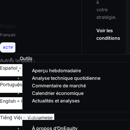
à
votre
stratégie.
Région actuelle :
Voir les
Français
conditions
ACTIF
Outils
Autres langues :
Español – Spanish
Aperçu hebdomadaire
Analyse technique quotidienne
Português – Portuguese
Commentaire de marché
Calendrier économique
Actualités et analyses
English – International
À propos
Tiếng Việt – Vietnamese
À propos d’OnEquity