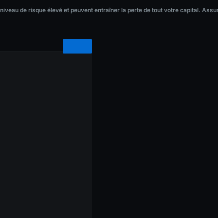
veau de risque élevé et peuvent entraîner la perte de tout votre capital. Assur
 niveau de risque élevé et peuvent entraîner la perte de tout votre capital. As