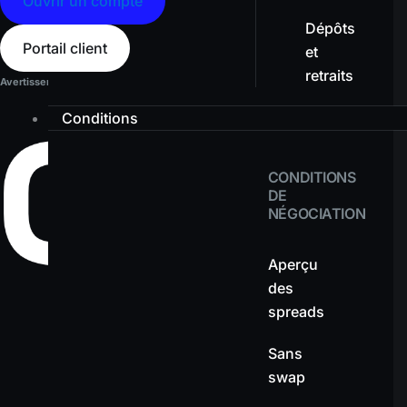
Ouvrir un compte
Dépôts
Portail client
et
retraits
Avertissement sur les risques :
Les produits à effet de levier présentent un niveau d
Conditions
CONDITIONS
DE
NÉGOCIATION
Aperçu
des
spreads
Sans
swap