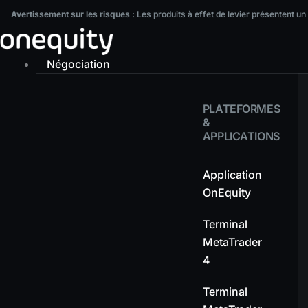
Aller
Avertissement sur les risques :
Les produits à effet de levier présentent un ni
Avertissement sur les risques :
Les produits à effet de levier présentent un
au
contenu
Négociation
PLATEFORMES
&
APPLICATIONS
Application
OnEquity
Terminal
MetaTrader
4
Terminal