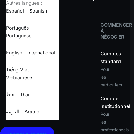
Autres langues :
Español – Spanish
COMMENCER
Português –
À
Portuguese
NÉGOCIER
English – International
Comptes
standard
Tiếng Việt –
Pour
Vietnamese
les
particuliers
ไทย – Thai
Compte
institutionnel
العربية – Arabic
Pour
les
professionnels