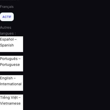
Français
ACTIF
Autres
langues :
Español –
Spanish
Português –
Portuguese
English –
International
Tiếng Việt –
Vietnamese