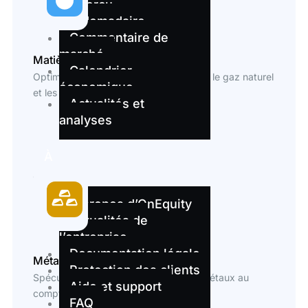
Aperçu
hebdomadaire
Commentaire de
marché
Matières premières
Calendrier
Optimisez votre exposition sur le Brent, le gaz naturel
économique
et les principales matières premières
Actualités et
analyses
À
propos
À propos d’OnEquity
Actualités de
l’entreprise
Documentation légale
Métaux au comptant
Protection des clients
Spéculez sur l'or, l'argent et d'autres métaux au
Aide et support
comptant à faibles coûts
FAQ