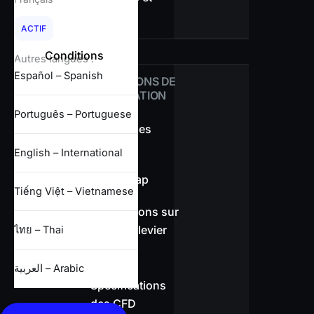
retraits
ACTIF
Conditions
Autres langues :
Español – Spanish
CONDITIONS DE
NÉGOCIATION
Português – Portuguese
Aperçu des
spreads
English – International
Sans swap
Tiếng Việt – Vietnamese
Informations sur
l’effet de levier
ไทย – Thai
العربية – Arabic
Spécifications
des CFD