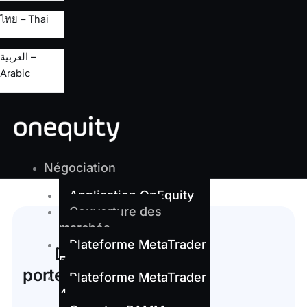
ไทย – Thai
العربية –
Arabic
Négociation
Application OnEquity
Couverture des
marchés
Plateforme MetaTrader
Diversifiez votre
5
portefeuille sur plusieurs
Plateforme MetaTrader
marchés
4