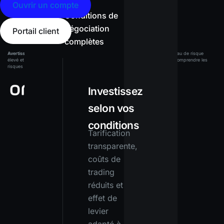
Ouvrir un compte
Conditions de
négociation
Portail client
complètes
Avertissement sur les risques :
Les produits à effet de levier présentent un niveau de risque
élevé et peuvent entraîner la perte de tout votre capital. Assurez-vous de bien comprendre les
risques avant d’investir.
Investissez
selon vos
conditions
Tarification
transparente,
coûts de
trading
réduits et
effet de
levier