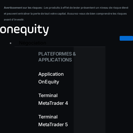
Aller
Avertissement sur les risques :
Les produits à effet de levier présentent un niveau de risque élevé
Avertissement sur les risques :
Les produits à effet de levier présentent un niveau de risque élevé
au
et peuvent entraîner la perte de tout votre capital. Assurez-vous de bien comprendre les risques
et peuvent entraîner la perte de tout votre capital. Assurez-vous de bien comprendre les risques
contenu
avant d’investir.
avant d’investir.
Négociation
PLATEFORMES &
APPLICATIONS
Application
OnEquity
Terminal
MetaTrader 4
Terminal
MetaTrader 5