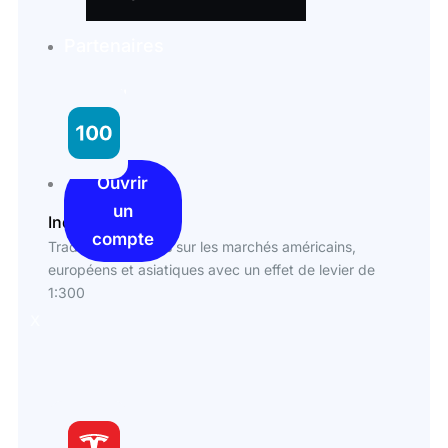
Partenaires
Portail
client
Ouvrir
un
Indices
compte
Tradez des indices sur les marchés américains,
européens et asiatiques avec un effet de levier de
1:300
X