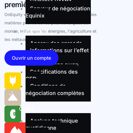
Comptes PAMM
premières
Serveur de négociation
OnEquity vous offre la possibilité de trader les
Equinix
matières premières les plus échangées au
Conditions
monde, telles que les énergies, l'agriculture et
les métaux.
Aperçu des spreads
Informations sur l’effet
de levier
Ouvrir un compte
Trading sans swap
Spécifications des
CFD
Conditions de
négociation complètes
Outils
Analyse technique
quotidienne