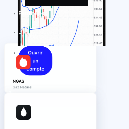
Partenaires
Portail
client
Ouvrir
un
compte
NGAS
Gaz Naturel
X