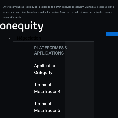
Aller
Avertissement sur les risques :
Les produits à effet de levier présentent un niveau de risque élevé
Avertissement sur les risques :
Les produits à effet de levier présentent un niveau de risque élevé
au
et peuvent entraîner la perte de tout votre capital. Assurez-vous de bien comprendre les risques
et peuvent entraîner la perte de tout votre capital. Assurez-vous de bien comprendre les risques
contenu
avant d’investir.
avant d’investir.
Négociation
PLATEFORMES &
APPLICATIONS
Application
OnEquity
Terminal
MetaTrader 4
Terminal
MetaTrader 5