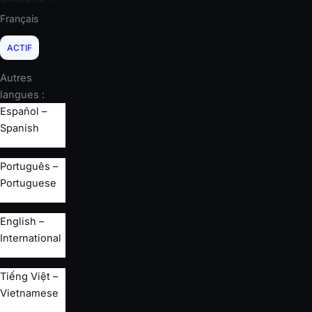
Français
ACTIF
Autres
langues :
Español –
Spanish
Português –
Portuguese
English –
International
Tiếng Việt –
Vietnamese