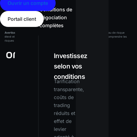
Ouvrir un compte
Conditions de
négociation
Portail client
complètes
Avertissement sur les risques :
Les produits à effet de levier présentent un niveau de risque
élevé et peuvent entraîner la perte de tout votre capital. Assurez-vous de bien comprendre les
risques avant d’investir.
Investissez
selon vos
conditions
Tarification
transparente,
coûts de
trading
réduits et
effet de
levier