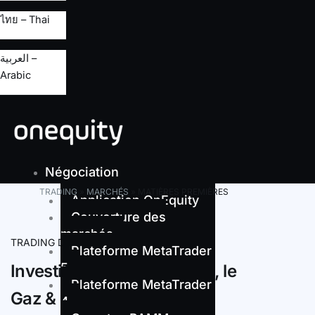
ไทย – Thai
العربية –
Arabic
Négociation
TRADING
»
MARCHÉS
»
MATIÈRES PREMIÈRES
Application OnEquity
Couverture des
marchés
TRADING DE MATIÈRES PREMIÈRES
Plateforme MetaTrader
5
Investissez dans le Pétrole, le
Plateforme MetaTrader
Gaz & d'autres matières
4