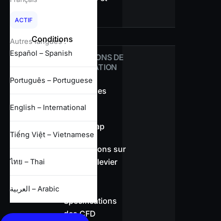
retraits
ACTIF
Conditions
Autres langues :
Español – Spanish
CONDITIONS DE
NÉGOCIATION
Português – Portuguese
Aperçu des
spreads
English – International
Sans swap
Tiếng Việt – Vietnamese
Informations sur
l’effet de levier
ไทย – Thai
العربية – Arabic
Spécifications
des CFD