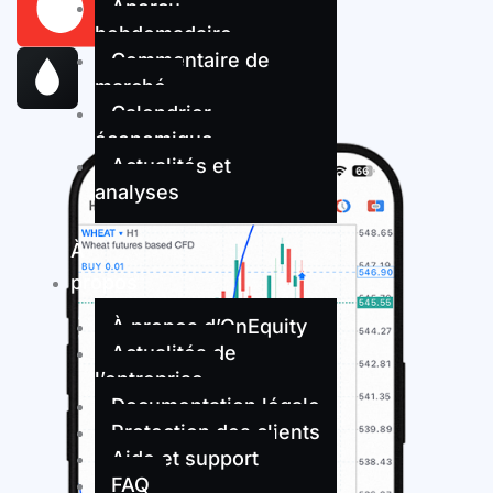
Aperçu
hebdomadaire
Commentaire de
marché
Calendrier
économique
Actualités et
analyses
À
propos
À propos d’OnEquity
Actualités de
l’entreprise
Documentation légale
Protection des clients
Aide et support
FAQ