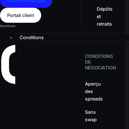
Ouvrir un compte
Dépôts
Portail client
et
retraits
Avertissement sur les risques :
Les produits à effet de levier présentent un niveau d
Conditions
CONDITIONS
DE
NÉGOCIATION
Aperçu
des
spreads
Sans
swap