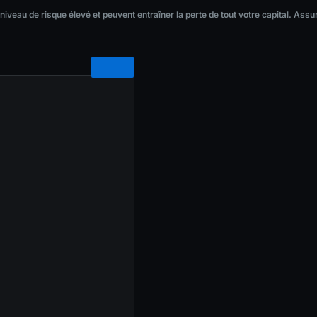
veau de risque élevé et peuvent entraîner la perte de tout votre capital. Assur
 niveau de risque élevé et peuvent entraîner la perte de tout votre capital. As