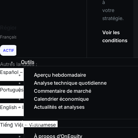
à
votre
stratégie.
Région actuelle :
Voir les
Français
conditions
ACTIF
Outils
Autres langues :
Español – Spanish
Aperçu hebdomadaire
Analyse technique quotidienne
Português – Portuguese
Commentaire de marché
Calendrier économique
Actualités et analyses
English – International
À propos
Tiếng Việt – Vietnamese
À propos d’OnEquity