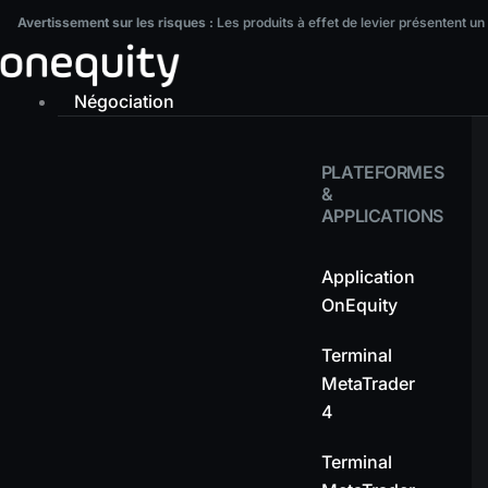
Aller
Avertissement sur les risques :
Les produits à effet de levier présentent un ni
Avertissement sur les risques :
Les produits à effet de levier présentent un
au
contenu
Négociation
PLATEFORMES
&
APPLICATIONS
Application
OnEquity
Terminal
MetaTrader
4
Terminal