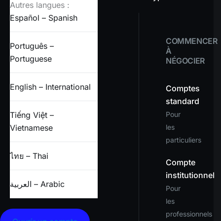
Autres langues :
Español – Spanish
COMMENCER
Português –
À
Portuguese
NÉGOCIER
English – International
Comptes
standard
Tiếng Việt –
Pour
Vietnamese
les
particuliers
ไทย – Thai
Compte
institutionnel
العربية – Arabic
Pour
les
professionnels