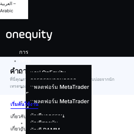
العربية –
Arabic
การ
เทรด
คำถามที่พบบ่อย (FAQ)
แอป OnEquity
ที่นี่คุณสามารถค้นหาคำตอบสำหรับคำถามที่พบบ่อยจากนัก
การครอบคลุมตลาด
เทรดของเรา
แพลตฟอร์ม MetaTrader
5
แพลตฟอร์ม MetaTrader
เริ่มต้นใช้งาน
4
บัญชีมาตรฐาน
เกี่ยวกับบัญชี
บัญชีสถาบัน
เกี่ยวกับการเทรด
บัญชี PAMM