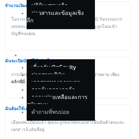
ปฏิทินเศรษฐกิจ
จำนวนเงินฝากขั้นต่ำคือเท่าไหร่?
ข่าวสารและข้อมูลเชิง
ในการเริ่มเทรด คุณต้องฝากเงินขั้นต่ำ 25 USD กิจกรรมการ
ลึก
เทรดจะยังไม่เปิดใช้งานจนกว่าเงินจำนวนนี้จะถูกโอนเข้า
บัญชีของคุณ
เกี่ยว
กับ
เรา
ฉันจะเปิดบัญชีได้อย่างไร?
เกี่ยวกับ OnEquity
ข่าวสารบริษัท
การเปิดบัญชีกับ OnEquity ทำได้รวดเร็วและง่ายดาย เพียง
คลิกที่นี่
เพื่อเริ่มขั้นตอนการลงทะเบียน
เอกสารทางกฎหมาย
การคุ้มครองลูกค้า
ความช่วยเหลือและการ
สนับสนุน
ฉันต้องใช้เอกสารอะไรบ้างในการลงทะเบียน?
คำถามที่พบบ่อย
เมื่อลงทะเบียนแล้ว คุณจะถูกขอให้ส่งเอกสารยืนยันตัวตนและ
พาร์
เอกสารยืนยันที่อยู่
ท