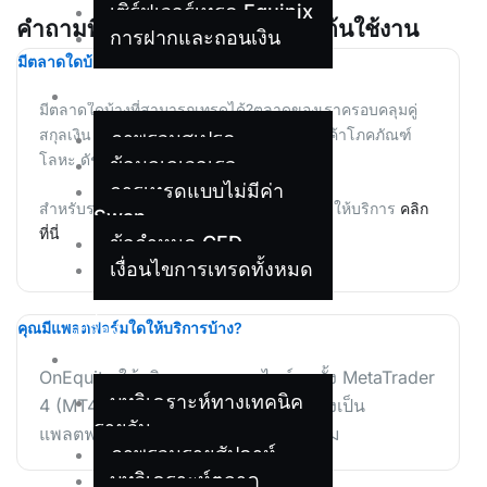
เซิร์ฟเวอร์เทรด Equinix
คำถามที่พบบ่อยเกี่ยวกับการเริ่มต้นใช้งาน
การฝากและถอนเงิน
มีตลาดใดบ้างที่สามารถเทรดได้?
เงื่อนไข
มีตลาดใดบ้างที่สามารถเทรดได้?ตลาดของเราครอบคลุมคู่
สกุลเงิน Forex รวมถึงตราสาร CFD เช่น สินค้าโภคภัณฑ์
ภาพรวมสเปรด
โลหะ ดัชนี หุ้น และคริปโทเคอร์เรนซี
ข้อมูลเลเวอเรจ
การเทรดแบบไม่มีค่า
สำหรับรายละเอียดเพิ่มเติมเกี่ยวกับตลาดที่เราให้บริการ
คลิก
Swap
ที่นี่
ข้อกำหนด CFD
เงื่อนไขการเทรดทั้งหมด
เครื่อง
คุณมีแพลตฟอร์มใดให้บริการบ้าง?
มือ
OnEquity ให้บริการเทรดออนไลน์บนทั้ง MetaTrader
บทวิเคราะห์ทางเทคนิค
4 (MT4) และ MetaTrader 5 (MT5) ซึ่งเป็น
รายวัน
แพลตฟอร์มเทรดชั้นนำของอุตสาหกรรม
ภาพรวมรายสัปดาห์
บทวิเคราะห์ตลาด