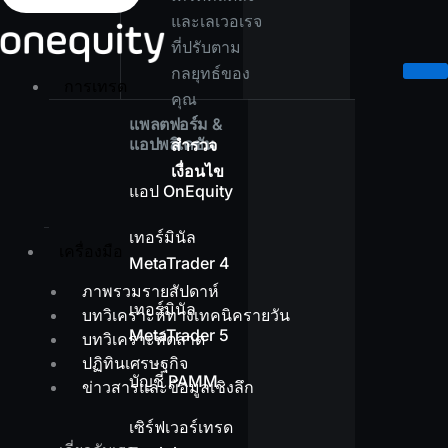
และเลเวอเรจ
ที่ปรับตาม
กลยุทธ์ของ
การเทรด
คุณ
แพลตฟอร์ม &
แอปพลิเคชัน
สำรวจ
เงื่อนไข
แอป OnEquity
เทอร์มินัล
เครื่องมือ
MetaTrader 4
ภาพรวมรายสัปดาห์
เทอร์มินัล
บทวิเคราะห์ทางเทคนิครายวัน
MetaTrader 5
บทวิเคราะห์ตลาด
ปฏิทินเศรษฐกิจ
บัญชี PAMM
ข่าวสารและข้อมูลเชิงลึก
เซิร์ฟเวอร์เทรด