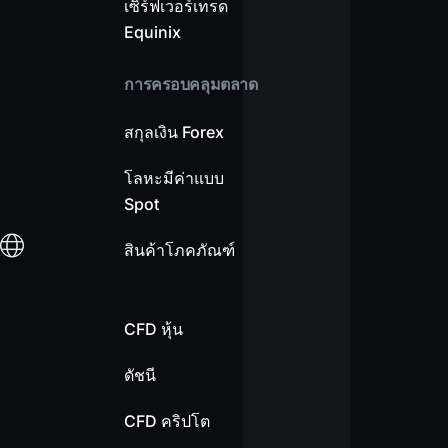
เซิร์ฟเวอร์เทรด
Equinix
การครอบคลุมตลาด
สกุลเงิน Forex
โลหะมีค่าแบบ
Spot
สินค้าโภคภัณฑ์
CFD หุ้น
ดัชนี
CFD คริปโต