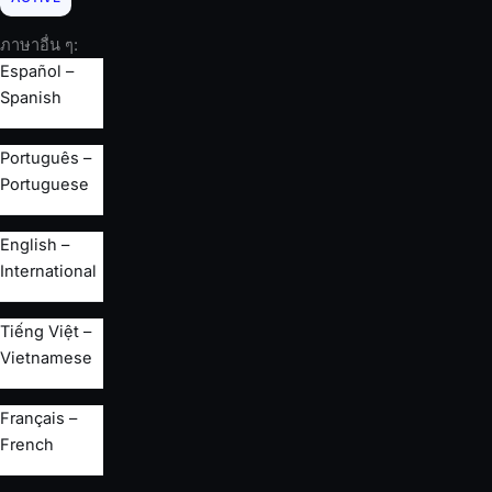
ภาษาอื่น ๆ:
Español –
Spanish
Português –
Portuguese
English –
International
Tiếng Việt –
Vietnamese
Français –
French