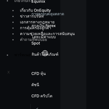
เกี่ยวกับเรา
Equinix
เกี่ยวกับ OnEquity
การครอบคลุมตลาด
ข่าวสารบริษัท
เอกสารทางกฎหมาย
สกุลเงิน Forex
การคุ้มครองลูกค้า
ความช่วยเหลือและการสนับสนุน
โลหะมีค่าแบบ
คำถามที่พบบ่อย
Spot
สินค้าโภคภัณฑ์
พาร์ทเนอร์
X
CFD หุ้น
ดัชนี
CFD คริปโต