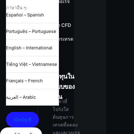
ข้อมูลเลเวอเรจ
ภาษาอื่น ๆ:
Español – Spanish
ข้อกำหนด CFD
Português – Portuguese
เงื่อนไขการเทรด
ทั้งหมด
English – International
Tiếng Việt – Vietnamese
ลงทุนใน
Français – French
แบบของ
คุณ
العربية – Arabic
ราคาที่
โปร่งใส
ต้นทุนการ
เปิดบัญชี
เทรดที่ลดลง
และเลเวอเรจ