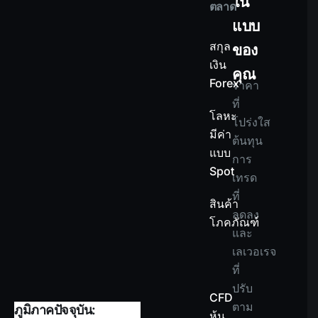
ใน
ตลาด
แบบ
สกุล
ของ
เงิน
คุณ
Forex
ราคา
ที่
โลหะ
โปร่งใส
มีค่า
ต้นทุน
แบบ
การ
Spot
เทรด
ที่
สินค้า
ลดลง
โภคภัณฑ์
และ
เลเวอเรจ
ที่
ปรับ
CFD
ตาม
ภูมิภาคปัจจุบัน:
หุ้น