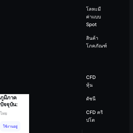
โลหะมี
ค่าแบบ
Spot
สินค้า
โภคภัณฑ์
CFD
หุ้น
ภูมิภาค
ดัชนี
ปัจจุบัน:
CFD คริ
ไทย
ปโต
ใช้งานอยู่