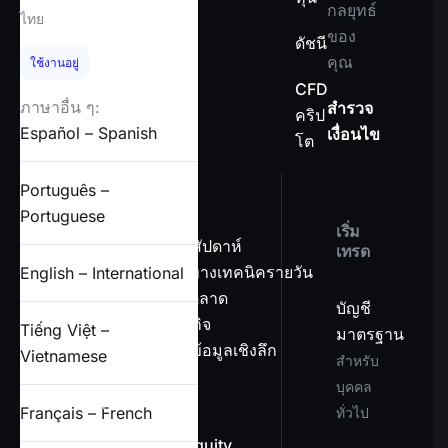
กลยุทธ์
ไทย
ของ
ดัชนี
คุณ
ใช้งานอยู่
CFD
ภาษาอื่น ๆ:
สำรวจ
คริป
Español – Spanish
เงื่อนไข
โต
Português –
เครื่องมือ
Portuguese
เริ่ม
ภาพรวมรายสัปดาห์
เทรด
บทวิเคราะห์ทางเทคนิครายวัน
English – International
บทวิเคราะห์ตลาด
บัญชี
ปฏิทินเศรษฐกิจ
Tiếng Việt –
มาตรฐาน
ข่าวสารและข้อมูลเชิงลึก
Vietnamese
สำหรับ
บุคคล
เกี่ยวกับเรา
Français – French
ทั่วไป
เกี่ยวกับ OnEquity