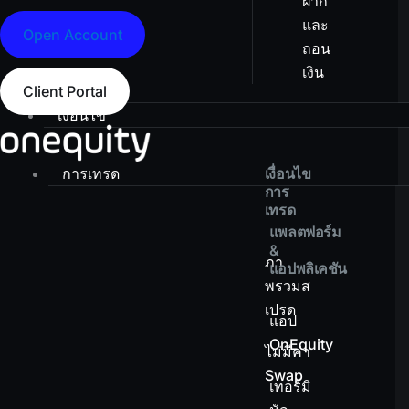
ฝาก
และ
Open Account
ถอน
เงิน
Client Portal
เงื่อนไข
การเทรด
เงื่อนไข
การ
เทรด
แพลตฟอร์ม
&
ภา
แอปพลิเคชัน
พรวมส
เปรด
แอป
OnEquity
ไม่มีค่า
Swap
เทอร์มิ