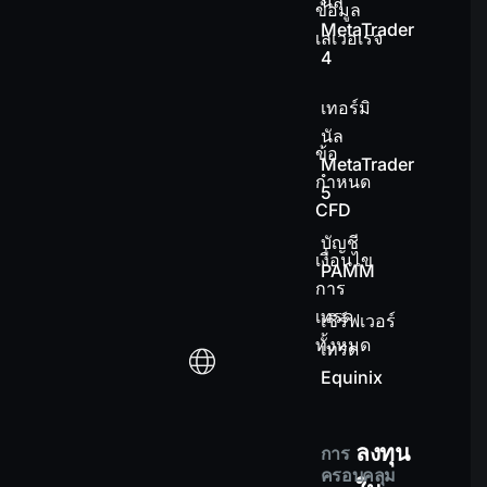
นัล
ข้อมูล
MetaTrader
เลเวอเรจ
4
เทอร์มิ
นัล
ข้อ
MetaTrader
กำหนด
5
CFD
บัญชี
เงื่อนไข
PAMM
การ
เทรด
เซิร์ฟเวอร์
ทั้งหมด
เทรด
Equinix
ลงทุน
การ
ครอบคลุม