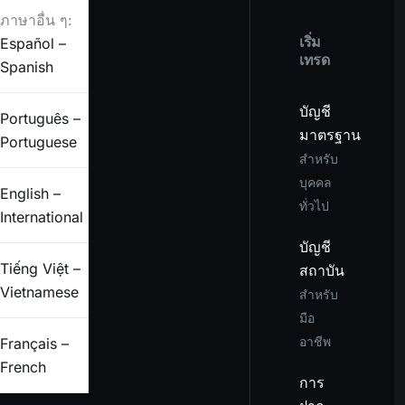
ภาษาอื่น ๆ:
เริ่ม
Español –
เทรด
Spanish
บัญชี
Português –
มาตรฐาน
Portuguese
สำหรับ
บุคคล
English –
ทั่วไป
International
บัญชี
Tiếng Việt –
สถาบัน
Vietnamese
สำหรับ
มือ
อาชีพ
Français –
French
การ