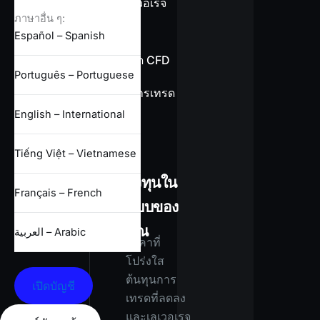
ข้อมูลเลเวอเรจ
ภาษาอื่น ๆ:
Español – Spanish
ข้อกำหนด CFD
Português – Portuguese
เงื่อนไขการเทรด
ทั้งหมด
English – International
Tiếng Việt – Vietnamese
ลงทุนใน
Français – French
แบบของ
คุณ
العربية – Arabic
ราคาที่
โปร่งใส
ต้นทุนการ
เปิดบัญชี
เทรดที่ลดลง
และเลเวอเรจ