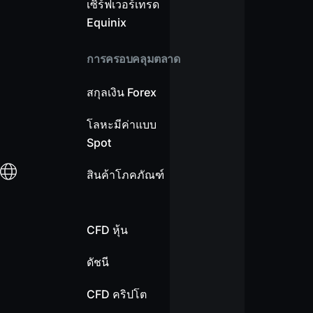
เซิร์ฟเวอร์เทรด
Equinix
การครอบคลุมตลาด
สกุลเงิน Forex
โลหะมีค่าแบบ
Spot
สินค้าโภคภัณฑ์
CFD หุ้น
ดัชนี
CFD คริปโต