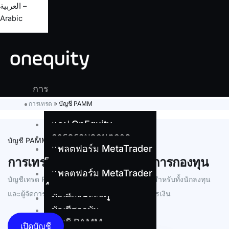
العربية –
Arabic
การ
เทรด
การเทรด
»
บัญชี PAMM
แอป OnEquity
การครอบคลุมตลาด
บัญชี PAMM
แพลตฟอร์ม MetaTrader
การเทรด PAMM สำหรับผู้จัดการกองทุน
5
แพลตฟอร์ม MetaTrader
บัญชีเทรด PAMM ของเรามอบโซลูชันที่ราบรื่นสำหรับทั้งนักลงทุน
4
และผู้จัดการ เพื่อช่วยเพิ่มผลตอบแทนในตลาดการเงิน
บัญชีมาตรฐาน
บัญชีสถาบัน
บัญชี PAMM
เปิดบัญชี