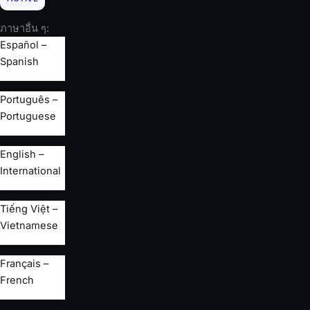
ภาษาอื่น ๆ:
Español –
Spanish
Português –
Portuguese
English –
International
Tiếng Việt –
Vietnamese
Français –
French