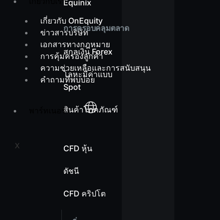
เกี่ยวกับเรา
Equinix
เกี่ยวกับ OnEquity
การครอบคลุมตลาด
ข่าวสารบริษัท
เอกสารทางกฎหมาย
สกุลเงิน Forex
การคุ้มครองลูกค้า
ความช่วยเหลือและการสนับสนุน
โลหะมีค่าแบบ
คำถามที่พบบ่อย
Spot
สินค้าโภคภัณฑ์
พาร์ทเนอร์
X
CFD หุ้น
ดัชนี
CFD คริปโต