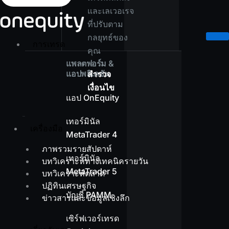
และเลเวอเรจ
ที่ปรับตาม
กลยุทธ์ของ
การเทรด
คุณ
แพลตฟอร์ม &
แอปพลิเคชัน
สำรวจ
เงื่อนไข
แอป OnEquity
เทอร์มินัล
เครื่องมือ
MetaTrader 4
ภาพรวมรายสัปดาห์
เทอร์มินัล
บทวิเคราะห์ทางเทคนิครายวัน
MetaTrader 5
บทวิเคราะห์ตลาด
ปฏิทินเศรษฐกิจ
บัญชี PAMM
ข่าวสารและข้อมูลเชิงลึก
เซิร์ฟเวอร์เทรด