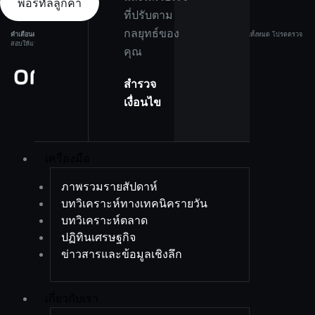
พอร์ทัลลูกค้า
ที่ปรับตาม
กลยุทธ์ของ
คำเตือนความเสี่ยง:
ผลิตภัณฑ์ที่มีเลเวอเรจมีความเสี่ยงสูง และอาจทำให้คุณสูญเสียเงินทุนทั้งหมด โปรดตรวจ
สอบให้แน่ใจว่าคุณเข้าใจความเสี่ยงอย่างครบถ้วนก่อนลงทุน.
คุณ
สำรวจ
เงื่อนไข
เครื่องมือ
ภาพรวมรายสัปดาห์
บทวิเคราะห์ทางเทคนิครายวัน
บทวิเคราะห์ตลาด
ปฏิทินเศรษฐกิจ
ข่าวสารและข้อมูลเชิงลึก
เกี่ยวกับเรา