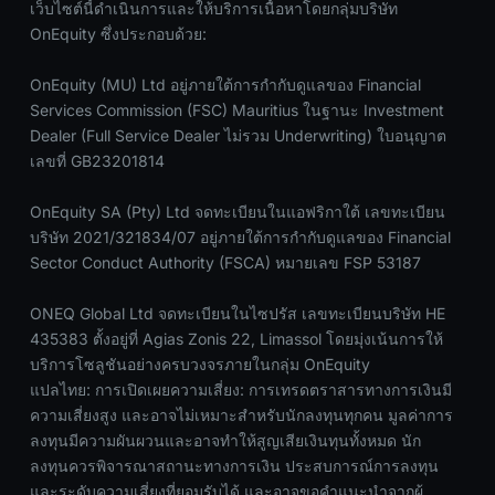
เว็บไซต์นี้ดำเนินการและให้บริการเนื้อหาโดยกลุ่มบริษัท
OnEquity ซึ่งประกอบด้วย:
OnEquity (MU) Ltd อยู่ภายใต้การกำกับดูแลของ Financial
Services Commission (FSC) Mauritius ในฐานะ Investment
Dealer (Full Service Dealer ไม่รวม Underwriting) ใบอนุญาต
เลขที่ GB23201814
OnEquity SA (Pty) Ltd จดทะเบียนในแอฟริกาใต้ เลขทะเบียน
บริษัท 2021/321834/07 อยู่ภายใต้การกำกับดูแลของ Financial
Sector Conduct Authority (FSCA) หมายเลข FSP 53187
ONEQ Global Ltd จดทะเบียนในไซปรัส เลขทะเบียนบริษัท HE
435383 ตั้งอยู่ที่ Agias Zonis 22, Limassol โดยมุ่งเน้นการให้
บริการโซลูชันอย่างครบวงจรภายในกลุ่ม OnEquity
แปลไทย: การเปิดเผยความเสี่ยง: การเทรดตราสารทางการเงินมี
ความเสี่ยงสูง และอาจไม่เหมาะสำหรับนักลงทุนทุกคน มูลค่าการ
ลงทุนมีความผันผวนและอาจทำให้สูญเสียเงินทุนทั้งหมด นัก
ลงทุนควรพิจารณาสถานะทางการเงิน ประสบการณ์การลงทุน
และระดับความเสี่ยงที่ยอมรับได้ และอาจขอคำแนะนำจากผู้