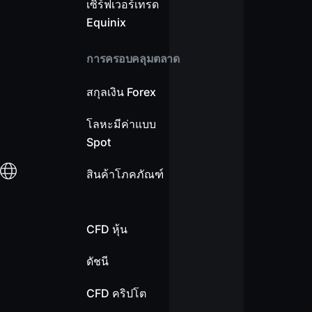
เซิร์ฟเวอร์เทรด
Equinix
การครอบคลุมตลาด
สกุลเงิน Forex
โลหะมีค่าแบบ
Spot
สินค้าโภคภัณฑ์
CFD หุ้น
ดัชนี
CFD คริปโต