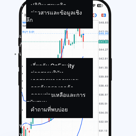
ปฏิทินเศรษฐกิจ
ข่าวสารและข้อมูลเชิง
ลึก
เกี่ยว
กับ
เรา
เกี่ยวกับ OnEquity
ข่าวสารบริษัท
เอกสารทางกฎหมาย
การคุ้มครองลูกค้า
ความช่วยเหลือและการ
สนับสนุน
คำถามที่พบบ่อย
พาร์
ท