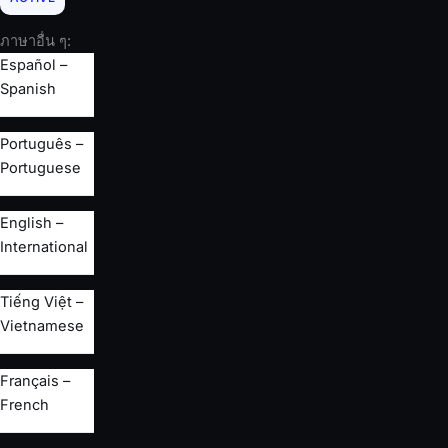
ภาษาอื่น ๆ:
Español –
Spanish
Português –
Portuguese
English –
International
Tiếng Việt –
Vietnamese
Français –
French