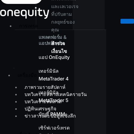
และเลเวอเรจ
ที่ปรับตาม
กลยุทธ์ของ
การเทรด
คุณ
แพลตฟอร์ม &
แอปพลิเคชัน
สำรวจ
เงื่อนไข
แอป OnEquity
เทอร์มินัล
เครื่องมือ
MetaTrader 4
ภาพรวมรายสัปดาห์
เทอร์มินัล
บทวิเคราะห์ทางเทคนิครายวัน
MetaTrader 5
บทวิเคราะห์ตลาด
ปฏิทินเศรษฐกิจ
บัญชี PAMM
ข่าวสารและข้อมูลเชิงลึก
เซิร์ฟเวอร์เทรด