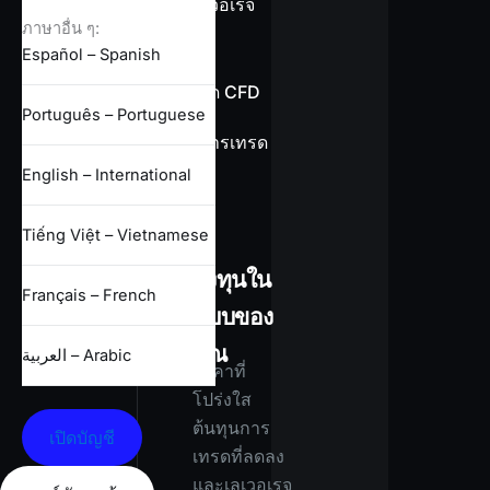
ข้อมูลเลเวอเรจ
ภาษาอื่น ๆ:
Español – Spanish
ข้อกำหนด CFD
Português – Portuguese
เงื่อนไขการเทรด
ทั้งหมด
English – International
Tiếng Việt – Vietnamese
ลงทุนใน
Français – French
แบบของ
คุณ
العربية – Arabic
ราคาที่
โปร่งใส
ต้นทุนการ
เปิดบัญชี
เทรดที่ลดลง
และเลเวอเรจ