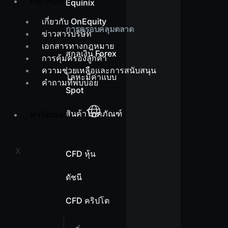
เกี่ยวกับเรา
Equinix
เกี่ยวกับ OnEquity
การครอบคลุมตลาด
ข่าวสารบริษัท
เอกสารทางกฎหมาย
สกุลเงิน Forex
การคุ้มครองลูกค้า
ความช่วยเหลือและการสนับสนุน
โลหะมีค่าแบบ
คำถามที่พบบ่อย
Spot
สินค้าโภคภัณฑ์
พาร์ทเนอร์
X
CFD หุ้น
ดัชนี
CFD คริปโต