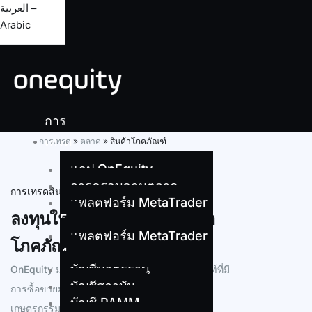
العربية –
Arabic
การ
เทรด
การเทรด
»
ตลาด
»
สินค้าโภคภัณฑ์
แอป OnEquity
การครอบคลุมตลาด
การเทรดสินค้าโภคภัณฑ์
แพลตฟอร์ม MetaTrader
ลงทุนในน้ำมัน ก๊าซ และสินค้า
5
แพลตฟอร์ม MetaTrader
โภคภัณฑ์อื่น ๆ
4
บัญชีมาตรฐาน
OnEquity มอบโอกาสให้คุณเทรดสินค้าโภคภัณฑ์ที่มี
บัญชีสถาบัน
การซื้อขายมากที่สุดจากทั่วโลก เช่น พลังงาน
บัญชี PAMM
เกษตรกรรม และโลหะ