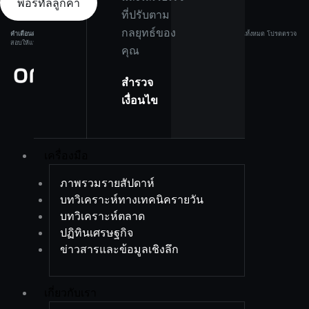
พอร์ทัลลูกค้า
ที่ปรับตาม
กลยุทธ์ของ
คำเตือนความเสี่ยง:
ผลิตภัณฑ์ที่มีเลเวอเรจมีความเสี่ยงสูง และอาจทำให้คุณสูญเสียเงินทุนทั้งหมด โปรดตรวจ
สอบให้แน่ใจว่าคุณเข้าใจความเสี่ยงอย่างครบถ้วนก่อนลงทุน.
คุณ
สำรวจ
เงื่อนไข
เครื่องมือ
ภาพรวมรายสัปดาห์
บทวิเคราะห์ทางเทคนิครายวัน
บทวิเคราะห์ตลาด
ปฏิทินเศรษฐกิจ
ข่าวสารและข้อมูลเชิงลึก
เกี่ยวกับเรา