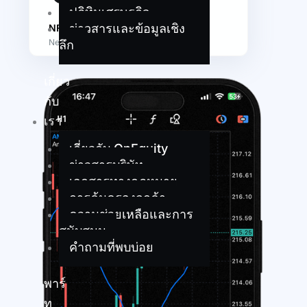
ปฏิทินเศรษฐกิจ
ข่าวสารและข้อมูลเชิง
NFLX
Netflix Inc
ลึก
เกี่ยว
กับ
เรา
เกี่ยวกับ OnEquity
ข่าวสารบริษัท
เอกสารทางกฎหมาย
การคุ้มครองลูกค้า
ความช่วยเหลือและการ
สนับสนุน
คำถามที่พบบ่อย
พาร์
ท