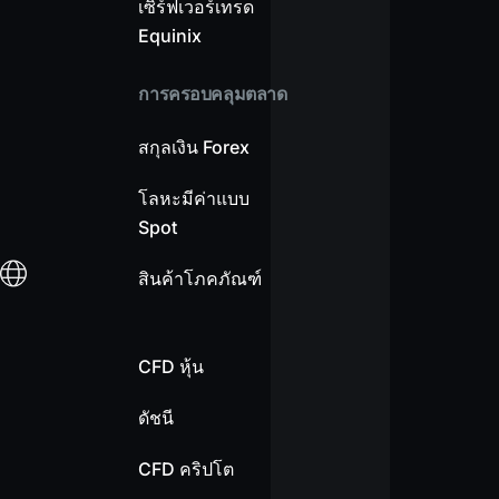
เซิร์ฟเวอร์เทรด
Equinix
การครอบคลุมตลาด
สกุลเงิน Forex
โลหะมีค่าแบบ
Spot
สินค้าโภคภัณฑ์
CFD หุ้น
ดัชนี
CFD คริปโต