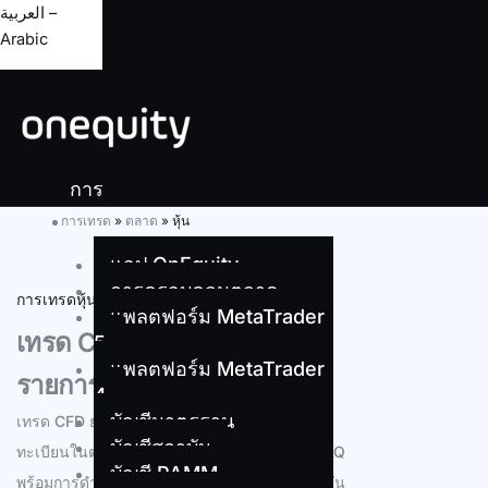
العربية –
Arabic
การ
เทรด
การเทรด
»
ตลาด
»
หุ้น
แอป OnEquity
การครอบคลุมตลาด
การเทรดหุ้น
แพลตฟอร์ม MetaTrader
เทรด CFD หุ้นมากกว่า 250
5
แพลตฟอร์ม MetaTrader
รายการ
4
บัญชีมาตรฐาน
เทรด CFD ยอดนิยมหลายร้อยรายการบนหุ้นที่จด
บัญชีสถาบัน
ทะเบียนในตลาด NYSE, Euronext และ NASDAQ
บัญชี PAMM
พร้อมการดำเนินคำสั่งที่รวดเร็วและราคาที่แข่งขัน