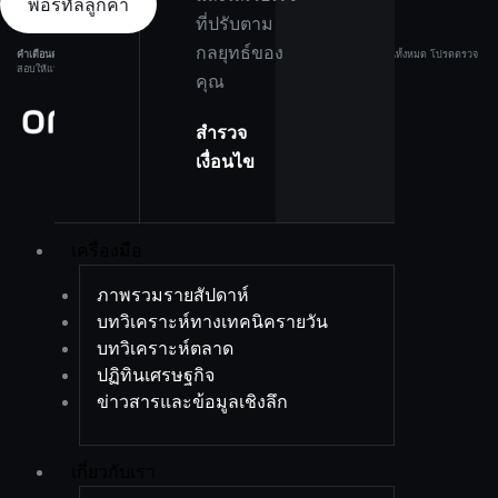
พอร์ทัลลูกค้า
ที่ปรับตาม
กลยุทธ์ของ
คำเตือนความเสี่ยง:
ผลิตภัณฑ์ที่มีเลเวอเรจมีความเสี่ยงสูง และอาจทำให้คุณสูญเสียเงินทุนทั้งหมด โปรดตรวจ
สอบให้แน่ใจว่าคุณเข้าใจความเสี่ยงอย่างครบถ้วนก่อนลงทุน.
คุณ
สำรวจ
เงื่อนไข
เครื่องมือ
ภาพรวมรายสัปดาห์
บทวิเคราะห์ทางเทคนิครายวัน
บทวิเคราะห์ตลาด
ปฏิทินเศรษฐกิจ
ข่าวสารและข้อมูลเชิงลึก
เกี่ยวกับเรา