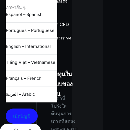
ข้อมูลเลเวอเรจ
ภาษาอื่น ๆ:
Español – Spanish
ข้อกำหนด CFD
Português – Portuguese
เงื่อนไขการเทรด
ทั้งหมด
English – International
Tiếng Việt – Vietnamese
ลงทุนใน
Français – French
แบบของ
คุณ
العربية – Arabic
ราคาที่
โปร่งใส
ต้นทุนการ
เปิดบัญชี
เทรดที่ลดลง
และเลเวอเรจ