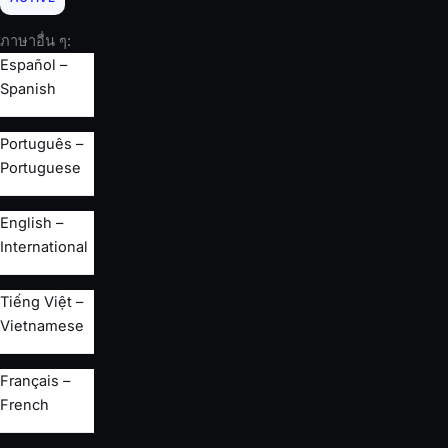
ภาษาอื่น ๆ:
Español –
Spanish
Português –
Portuguese
English –
International
Tiếng Việt –
Vietnamese
Français –
French