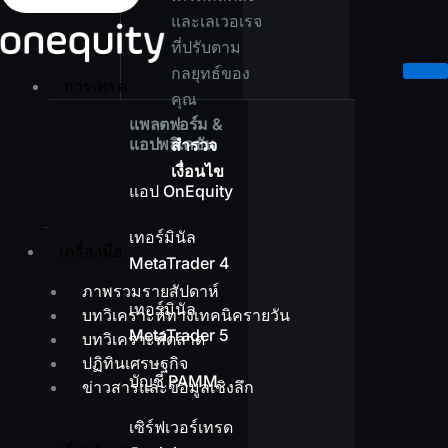
และเลเวอเรจ
ที่ปรับตาม
กลยุทธ์ของ
การเทรด
คุณ
แพลตฟอร์ม &
แอปพลิเคชัน
สำรวจ
เงื่อนไข
แอป OnEquity
เทอร์มินัล
เครื่องมือ
MetaTrader 4
ภาพรวมรายสัปดาห์
เทอร์มินัล
บทวิเคราะห์ทางเทคนิครายวัน
MetaTrader 5
บทวิเคราะห์ตลาด
ปฏิทินเศรษฐกิจ
บัญชี PAMM
ข่าวสารและข้อมูลเชิงลึก
เซิร์ฟเวอร์เทรด