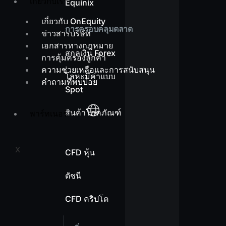
เกี่ยวกับเรา
Equinix
เกี่ยวกับ OnEquity
การครอบคลุมตลาด
ข่าวสารบริษัท
เอกสารทางกฎหมาย
สกุลเงิน Forex
การคุ้มครองลูกค้า
ความช่วยเหลือและการสนับสนุน
โลหะมีค่าแบบ
คำถามที่พบบ่อย
Spot
สินค้าโภคภัณฑ์
พาร์ทเนอร์
X
CFD หุ้น
ดัชนี
CFD คริปโต