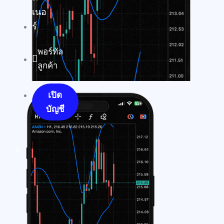
เนอ
ร์
พอร์ทัล
ลูกค้า
เปิด
บัญชี
X